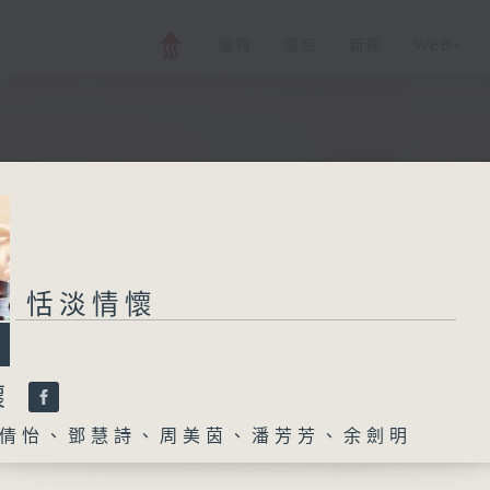
電視
電台
新聞
WEB+
恬淡情懷
懷
倩怡、鄧慧詩、周美茵、潘芳芳、余劍明