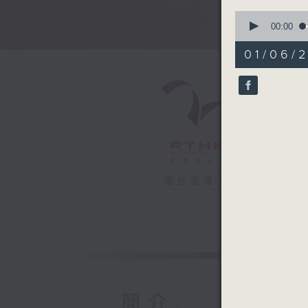
0
seconds
00:00
of
49
01/06/
minutes,
55
seconds
90%
電台直播
簡介