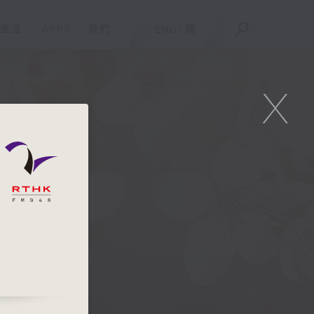
重溫
APPS
我們
ENG
/
簡
X