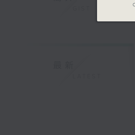
C
GIST
最新
LATEST