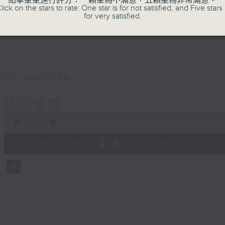
點擊星星進行評分：一顆星為不滿意，五顆星為非常滿意。
lick on the stars to rate: One star is for not satisfied, and Five stars 
for very satisfied.
07/08/2026
恬淡情懷
0
seconds
00:00
of
55
07/08/2026 - 足本 Full (HKT 20:04
minutes,
59
seconds
Volume
90%