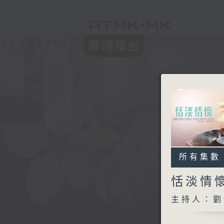
所有集數
恬淡情
主持人：劉