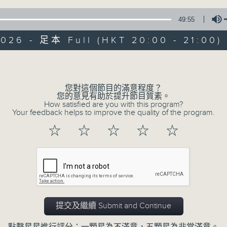
49:55
2026 - 足本 Full (HKT 20:00 - 21:00)
Volume
您對這個節目的滿意程度？
恬淡情懷
您的意見有助於提升節目質素。
How satisfied are you with this program?
Your feedback helps to improve the quality of the program.
所有集數
☆
☆
☆
☆
☆
您喜歡這個節目嗎?
主持人：劉倩怡、鄧慧詩、周美茵、潘芳芳、
提交及繼續 Submit and Continue