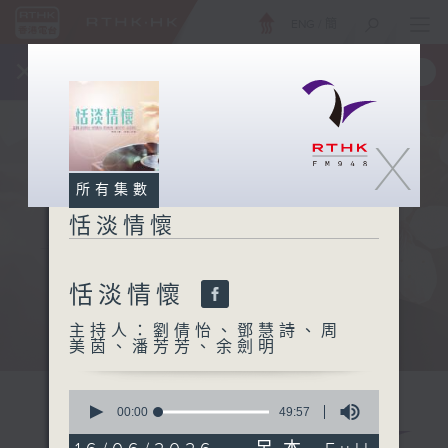
ENG
/
簡
×
全新 RTHK On The Go
取得
一手掌握 RTHK 電台、電視節目
X
所有集數
恬淡情懷
恬淡情懷
主持人：劉倩怡、鄧慧詩、周
美茵、潘芳芳、余劍明
0
seconds
00:00
49:57
of
49