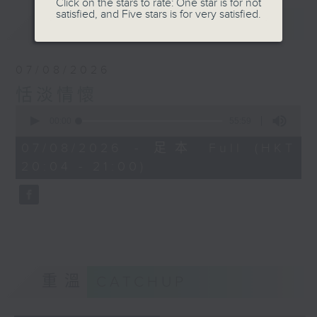
Click on the stars to rate: One star is for not
satisfied, and Five stars is for very satisfied.
最新
LATEST
07/08/2026
恬淡情懷
0
seconds
00:00
55:59
of
55
07/08/2026 - 足本 Full (HKT
minutes,
20:04 - 21:00)
59
seconds
重溫
CATCHUP