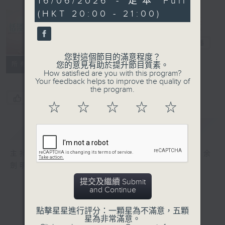
16/06/2026 - 足本 Full
minutes,
(HKT 20:00 - 21:00)
57
seconds
恬淡情懷
電台直播
您對這個節目的滿意程度？
所有集數
您的意見有助於提升節目質素。
How satisfied are you with this program?
Your feedback helps to improve the quality of
the program.
您喜歡這個節目嗎?
☆
☆
☆
☆
☆
簡介
GIST
主持人：劉倩怡、鄧慧詩、周美茵、潘芳芳、余
劍明
提交及繼續 Submit
and Continue
點擊星星進行評分：一顆星為不滿意，五顆
星為非常滿意。