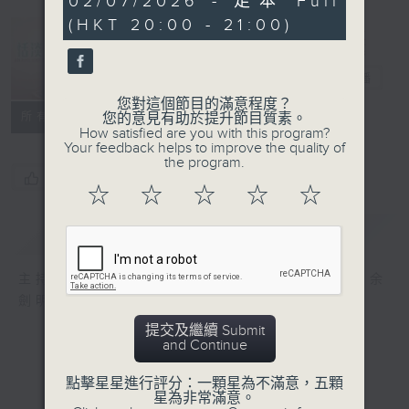
02/07/2026 - 足本 Full
minutes,
(HKT 20:00 - 21:00)
50
seconds
恬淡情懷
電台直播
您對這個節目的滿意程度？
所有集數
您的意見有助於提升節目質素。
How satisfied are you with this program?
Your feedback helps to improve the quality of
the program.
您喜歡這個節目嗎?
☆
☆
☆
☆
☆
簡介
GIST
主持人：劉倩怡、鄧慧詩、周美茵、潘芳芳、余
劍明
提交及繼續 Submit
and Continue
點擊星星進行評分：一顆星為不滿意，五顆
星為非常滿意。