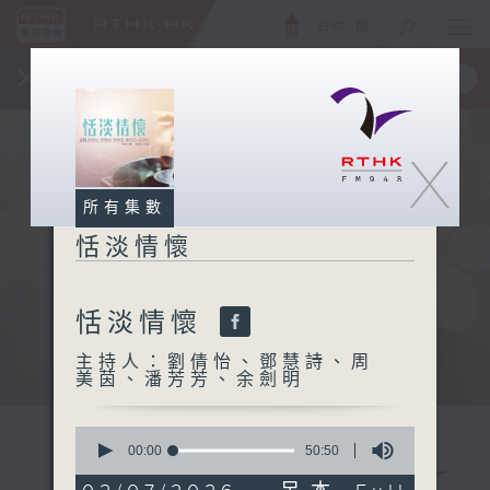
ENG
/
簡
×
全新 RTHK On The Go
取得
一手掌握 RTHK 電台、電視節目
X
所有集數
恬淡情懷
恬淡情懷
主持人：劉倩怡、鄧慧詩、周
美茵、潘芳芳、余劍明
0
seconds
00:00
50:50
of
50