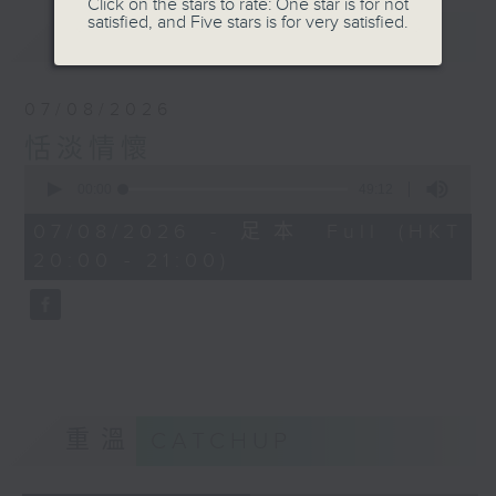
Click on the stars to rate: One star is for not
satisfied, and Five stars is for very satisfied.
最新
LATEST
07/08/2026
恬淡情懷
0
seconds
00:00
49:12
of
49
07/08/2026 - 足本 Full (HKT
minutes,
20:00 - 21:00)
12
seconds
重溫
CATCHUP