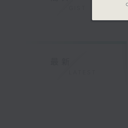
C
GIST
最新
LATEST