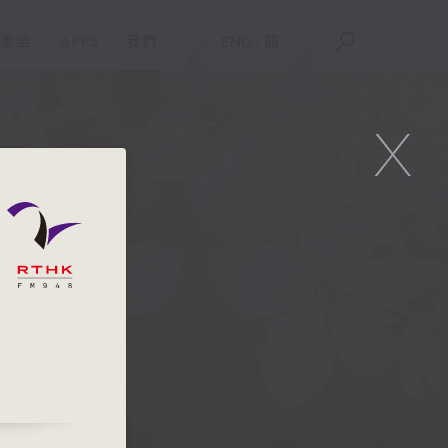
重溫
APPS
我們
ENG
/
簡
X