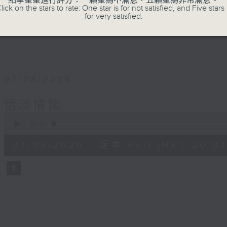
點擊星星進行評分：一顆星為不滿意，五顆星為非常滿意。
lick on the stars to rate: One star is for not satisfied, and Five stars 
for very satisfied.
07/08/2026
恬淡情懷
0
seconds
00:00
of
55
07/08/2026 - 足本 Full (HKT 20:04
minutes,
59
seconds
Volume
90%