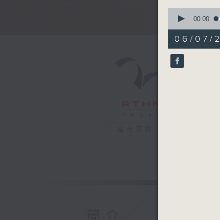
0
seconds
00:00
of
50
06/07/
minutes,
36
seconds
90%
電台直播
簡介