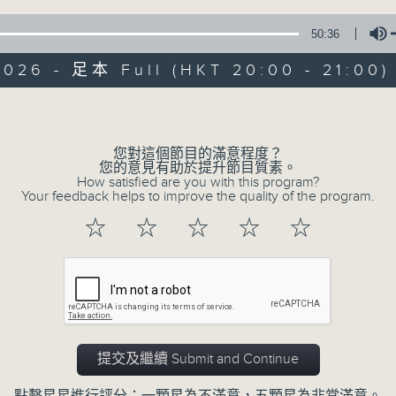
50:36
2026 - 足本 Full (HKT 20:00 - 21:00)
Volume
您對這個節目的滿意程度？
恬淡情懷
您的意見有助於提升節目質素。
How satisfied are you with this program?
Your feedback helps to improve the quality of the program.
所有集數
☆
☆
☆
☆
☆
您喜歡這個節目嗎?
主持人：劉倩怡、鄧慧詩、周美茵、潘芳芳、
提交及繼續 Submit and Continue