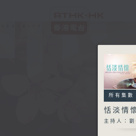
所有集數
恬淡情
主持人：劉