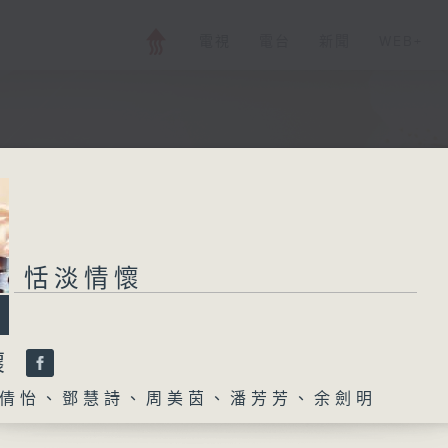
電視
電台
新聞
WEB+
恬淡情懷
懷
倩怡、鄧慧詩、周美茵、潘芳芳、余劍明