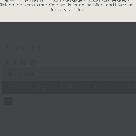
點擊星星進行評分：一顆星為不滿意，五顆星為非常滿意。
lick on the stars to rate: One star is for not satisfied, and Five stars 
for very satisfied.
06/08/2026
恬淡情懷
0
seconds
00:00
of
50
06/08/2026 - 足本 Full (HKT 20:00
minutes,
34
seconds
Volume
90%