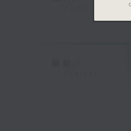
C
GIST
最新
LATEST