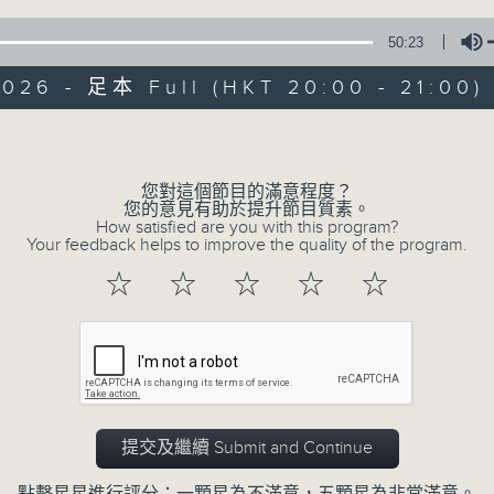
50:23
2026 - 足本 Full (HKT 20:00 - 21:00)
Volume
您對這個節目的滿意程度？
恬淡情懷
您的意見有助於提升節目質素。
How satisfied are you with this program?
Your feedback helps to improve the quality of the program.
所有集數
☆
☆
☆
☆
☆
您喜歡這個節目嗎?
主持人：劉倩怡、鄧慧詩、周美茵、潘芳芳、
提交及繼續 Submit and Continue