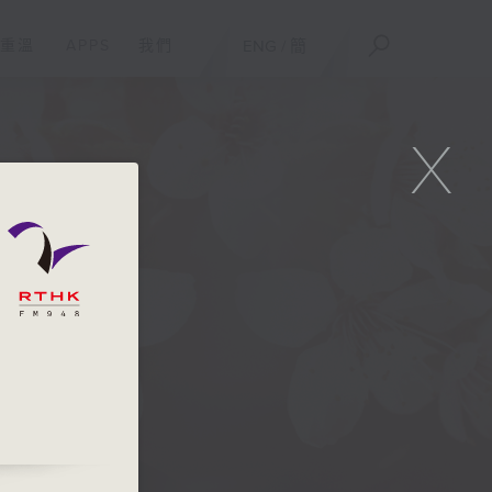
重溫
APPS
我們
ENG
/
簡
X