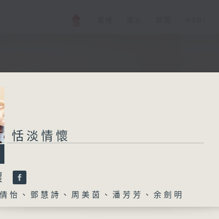
電視
電台
新聞
WEB+
恬淡情懷
懷
倩怡、鄧慧詩、周美茵、潘芳芳、余劍明