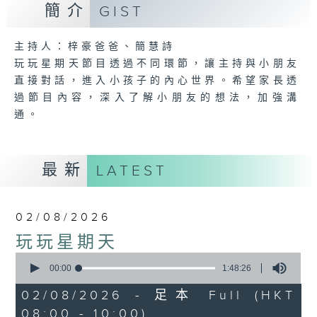
簡介
GIST
主持人：梓豪爸爸、簡慧詩
玩玩星期天節目透過不同環節，讓主持與小朋友
直接對話，進入小孩子的內心世界。希望家長透
過節目內容，深入了解小朋友的想法，加強溝
通。
最新
LATEST
02/08/2026
玩玩星期天
0
seconds
00:00
1:48:26
of
1
02/08/2026 - 足本 Full (HKT
hour,
08:00 - 10:00)
48