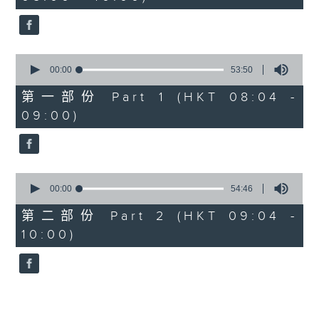
minutes,
26
seconds
0
seconds
00:00
53:50
of
53
第一部份 Part 1 (HKT 08:04 -
minutes,
09:00)
50
seconds
0
seconds
00:00
54:46
of
54
第二部份 Part 2 (HKT 09:04 -
minutes,
10:00)
46
seconds