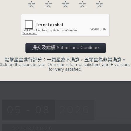
53
☆
☆
☆
☆
☆
第一部份 Part 1 (HKT 08:04 - 09:00
minutes,
50
seconds
Volume
90%
0
seconds
00:00
of
提交及繼續 Submit and Continue
54
第二部份 Part 2 (HKT 09:04 - 10:00
minutes,
46
點擊星星進行評分：一顆星為不滿意，五顆星為非常滿意。
seconds
Volume
lick on the stars to rate: One star is for not satisfied, and Five stars 
90%
for very satisfied.
05 - 08
2026
02/08/2026