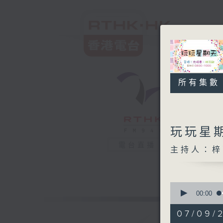
所有集數
玩玩星
電台直播
主持人：梓
0
seconds
00:00
of
1
07/09/
hour,