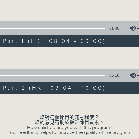
希望家長透過節目內容，深入了解小朋友的想
Volume
51:40
art 1 (HKT 08:04 - 09:00)
Volume
02/08/2026
玩玩星期天
53:18
0
seconds
00:00
art 2 (HKT 09:04 - 10:00)
of
1
02/08/2026 - 足本 Full (HKT 08:00
hour,
Volume
48
minutes,
26
您對這個節目的滿意程度？
seconds
Volume
您的意見有助於提升節目質素。
90%
0
How satisfied are you with this program?
seconds
Your feedback helps to improve the quality of the program.
00:00
of