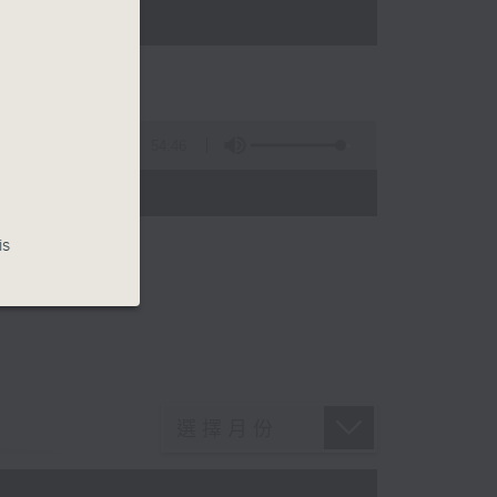
)
54:46
)
is