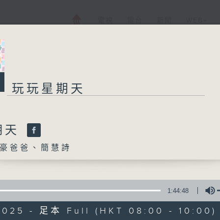
電視
電台
新聞
WEB+
玩玩星期天
玩玩星期天
所有集數
期天
豪爸爸、簡慧詩
您喜歡這個節目嗎?
1:44:48
主持人：梓豪爸爸、簡慧詩
2025 - 足本 Full (HKT 08:00 - 10:00)
玩玩星期天節目透過不同環節，讓主持與小