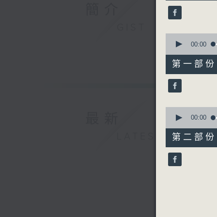
44
簡介
minutes,
48
seconds
GIST
90%
0
seconds
00:00
of
51
第一部份 P
minutes,
40
seconds
90%
0
最新
seconds
00:00
of
53
LATEST
第二部份 P
minutes,
18
seconds
90%