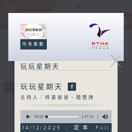
ENG
/
簡
×
全新 RTHK On The Go
取得
一手掌握 RTHK 電台、電視節目
所有集數
X
玩玩星期天
玩玩星期天
玩玩星期天
電台直播
所有集數
主持人：梓豪爸爸、簡慧詩
0
seconds
00:00
1:47:14
您喜歡這個節目嗎?
of
1
14/12/2025 - 足本 Full
hour,