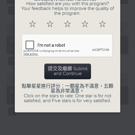
minutes,
How satisfied are you with this program?
26
Your feedback helps to improve the quality of
seconds
the program.
☆
☆
☆
☆
☆
0
seconds
00:00
53:50
of
53
第一部份 Part 1 (HKT 08:04 -
minutes,
09:00)
50
seconds
提交及繼續 Submit
and Continue
0
seconds
00:00
54:46
of
點擊星星進行評分：一顆星為不滿意，五顆
54
第二部份 Part 2 (HKT 09:04 -
星為非常滿意。
minutes,
Click on the stars to rate: One star is for not
10:00)
46
satisfied, and Five stars is for very satisfied.
seconds