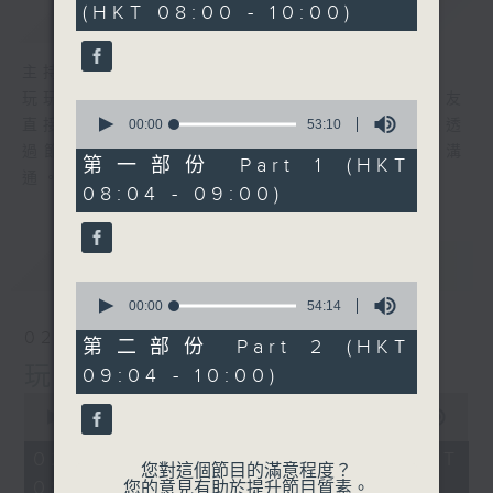
(HKT 08:00 - 10:00)
簡介
GIST
47
minutes,
14
seconds
主持人：梓豪爸爸、簡慧詩
玩玩星期天節目透過不同環節，讓主持與小朋友
0
seconds
直接對話，進入小孩子的內心世界。希望家長透
00:00
53:10
of
過節目內容，深入了解小朋友的想法，加強溝
53
第一部份 Part 1 (HKT
minutes,
通。
08:04 - 09:00)
10
seconds
最新
LATEST
0
seconds
00:00
54:14
of
02/08/2026
54
第二部份 Part 2 (HKT
minutes,
玩玩星期天
09:04 - 10:00)
14
seconds
0
seconds
00:00
1:48:26
of
1
02/08/2026 - 足本 Full (HKT
hour,
您對這個節目的滿意程度？
08:00 - 10:00)
48
您的意見有助於提升節目質素。