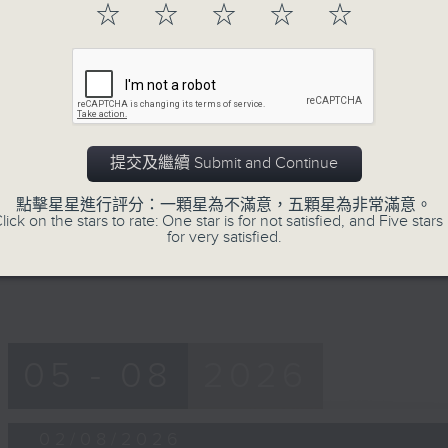
53
☆
☆
☆
☆
☆
第一部份 Part 1 (HKT 08:04 - 09:00
minutes,
50
seconds
Volume
90%
0
seconds
00:00
of
提交及繼續 Submit and Continue
54
第二部份 Part 2 (HKT 09:04 - 10:00
minutes,
46
點擊星星進行評分：一顆星為不滿意，五顆星為非常滿意。
seconds
Volume
lick on the stars to rate: One star is for not satisfied, and Five stars 
90%
for very satisfied.
05 - 08
2026
02/08/2026