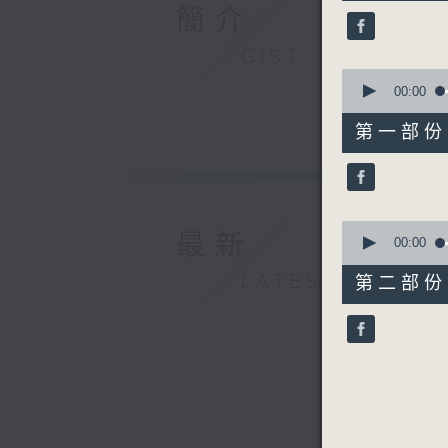
47
簡介
minutes,
49
seconds
GIST
90%
0
seconds
00:00
of
53
第一部份 P
minutes,
20
seconds
90%
0
最新
seconds
00:00
of
54
LATEST
第二部份 P
minutes,
39
seconds
90%