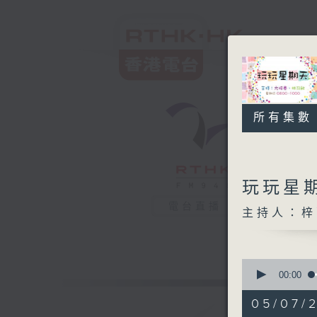
所有集數
玩玩星
電台直播
主持人：梓
0
seconds
00:00
of
1
05/07/
hour,