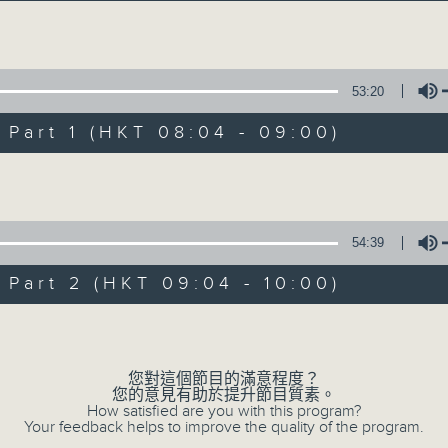
希望家長透過節目內容，深入了解小朋友的想
Volume
53:20
art 1 (HKT 08:04 - 09:00)
Volume
02/08/2026
玩玩星期天
54:39
0
seconds
00:00
art 2 (HKT 09:04 - 10:00)
of
1
02/08/2026 - 足本 Full (HKT 08:00
hour,
Volume
48
minutes,
26
您對這個節目的滿意程度？
seconds
Volume
您的意見有助於提升節目質素。
90%
0
How satisfied are you with this program?
seconds
Your feedback helps to improve the quality of the program.
00:00
of