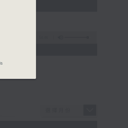
)
54:46
)
is