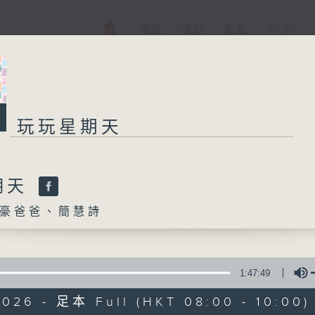
電視
電台
新聞
WEB+
玩玩星期天
玩玩星期天
所有集數
期天
豪爸爸、簡慧詩
您喜歡這個節目嗎?
1:47:49
主持人：梓豪爸爸、簡慧詩
2026 - 足本 Full (HKT 08:00 - 10:00)
玩玩星期天節目透過不同環節，讓主持與小