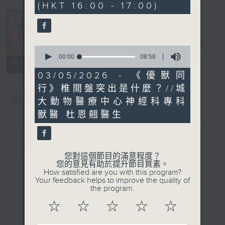
(HKT 16:00 - 17:00)
14
seconds
有尾相伴
電台直播
0
seconds
00:00
08:58
所有集數
of
8
03/05/2026 - 《優獸同
minutes,
行》椎間盤突出是什麼？//城
58
seconds
您喜歡這個節目嗎?
大動物醫療中心神經科專科
獸醫 杜恩翹醫生
簡介
GIST
主持人：劉倩怡
您對這個節目的滿意程度？
您的意見有助於提升節目質素。
How satisfied are you with this program?
Your feedback helps to improve the quality of
the program.
☆
☆
☆
☆
☆