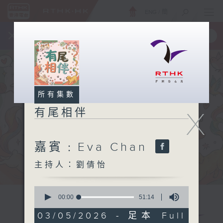
ENG
/
簡
×
全新 RTHK On The Go
取得
一手掌握 RTHK 電台、電視節目
所有集數
有尾相伴
X
嘉賓﹕Eva Chan
主持人：劉倩怡
0
seconds
00:00
51:14
of
51
03/05/2026 - 足本 Full
minutes,