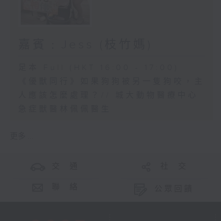
嘉賓﹕Jess (枝竹媽)
足本 Full (HKT 16:00 - 17:00)
《優獸同行》如果狗狗被另一隻狗咬，主
人應該怎麼處理？// 城大動物醫療中心
急症獸醫林佩佩醫生
更多 ...
交 通
社 交
聯 絡
公眾回饋