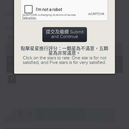
最新
LATEST
09/08/2026
提交及繼續 Submit
and Continue
有尾相伴
0
點擊星星進行評分：一顆星為不滿意，五顆
seconds
00:00
48:50
星為非常滿意。
of
Click on the stars to rate: One star is for not
48
09/08/2026 - 足本 Full (HKT
satisfied, and Five stars is for very satisfied.
minutes,
16:00 - 17:00)
50
seconds
重溫
CATCHUP