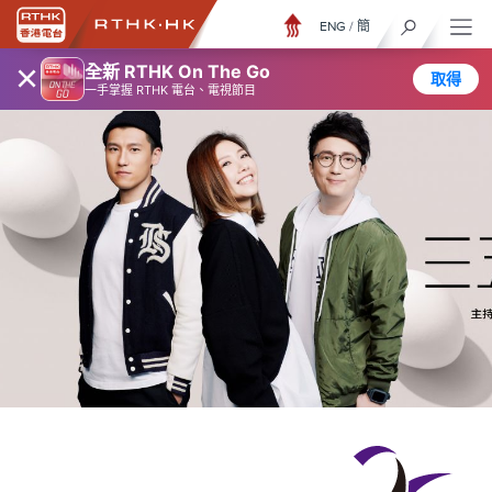
ENG
/
簡
×
全新 RTHK On The Go
取得
一手掌握 RTHK 電台、電視節目