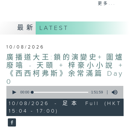
刺激遊戲，三位主持鬥到你死我活
更多...
熱門話題，等你講埋一份！
還有你最喜歡的靈異故事。
最新
LATEST
三五成群 個個好人 陪你等放工
10/08/2026
廣播道大王:鎖的演變史+ 圍爐
廢噏 - 天頤 + 梓豪小小說 +
《西西柯弗斯》余常滿篇 Day
0
0
seconds
00:00
1:51:59
of
1
10/08/2026 - 足本 Full (HKT
hour,
15:04 - 17:00)
51
minutes,
59
seconds