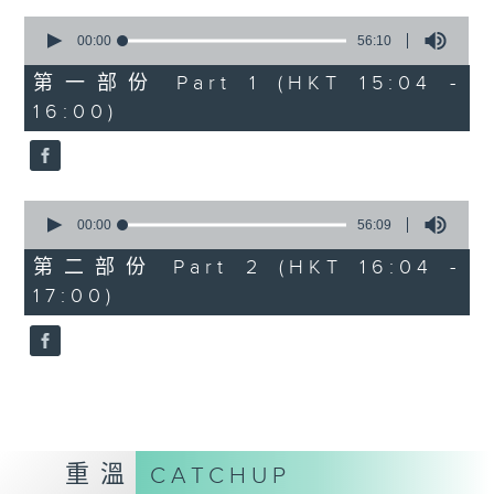
0
seconds
00:00
56:10
of
56
第一部份 Part 1 (HKT 15:04 -
minutes,
16:00)
10
seconds
0
seconds
00:00
56:09
of
56
第二部份 Part 2 (HKT 16:04 -
minutes,
17:00)
9
seconds
重溫
CATCHUP