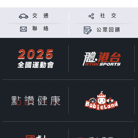
交 通
社 交
聯 絡
公眾回饋