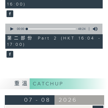
minutes,
16:00)
20
seconds
0
seconds
00:00
48:24
of
48
第二部份 Part 2 (HKT 16:04 -
minutes,
17:00)
24
seconds
重溫
CATCHUP
07 - 08
2026