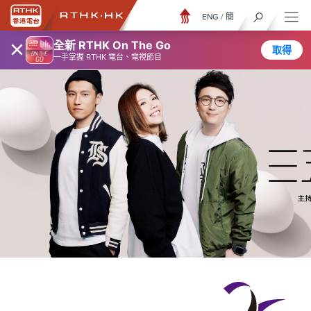
ENG
/
簡
×
全新 RTHK On The Go
取得
一手掌握 RTHK 電台、電視節目