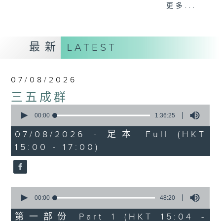
刺激遊戲，三位主持鬥到你死我活
更多...
熱門話題，等你講埋一份！
還有你最喜歡的靈異故事。
最新
LATEST
三五成群 個個好人 陪你等放工
07/08/2026
三五成群
0
seconds
00:00
1:36:25
of
1
07/08/2026 - 足本 Full (HKT
hour,
15:00 - 17:00)
36
minutes,
25
seconds
0
seconds
00:00
48:20
of
48
第一部份 Part 1 (HKT 15:04 -