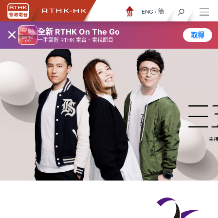
ENG
/
簡
×
全新 RTHK On The Go
取得
一手掌握 RTHK 電台、電視節目