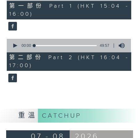
49
第一部份 Part 1 (HKT 15:04 -
minutes,
16:00)
20
seconds
0
seconds
00:00
49:57
of
49
第二部份 Part 2 (HKT 16:04 -
minutes,
17:00)
57
seconds
重溫
CATCHUP
07 - 08
2026