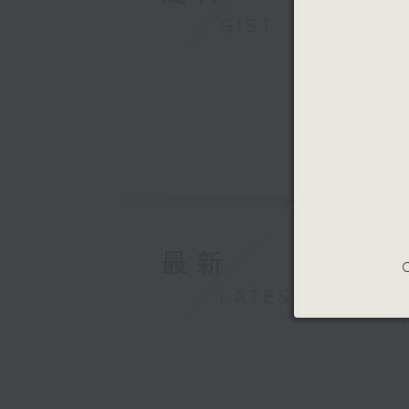
GIST
最新
C
LATEST