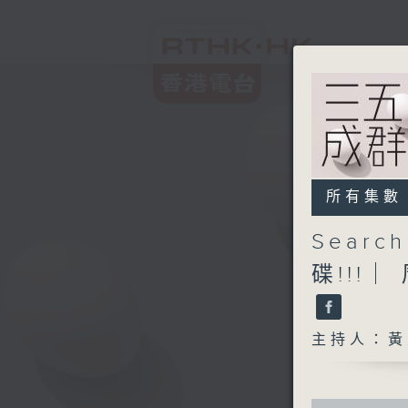
所有集數
Searc
碟!!!
主持人：黃
0