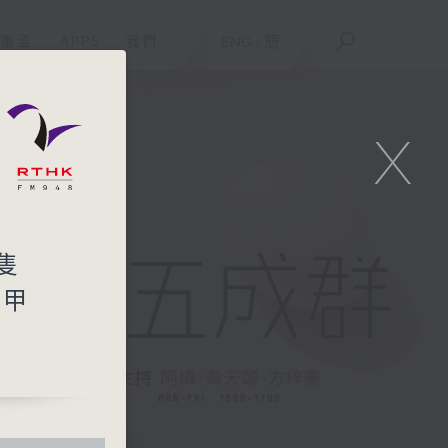
重溫
APPS
我們
ENG
/
簡
X
一隻
3甲