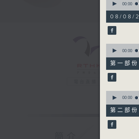
seconds
00:00
of
1
08/08/2
hour,
34
minutes,
40
seconds
90%
0
seconds
00:00
of
48
第一部份 P
minutes,
40
seconds
90%
電台直播
0
seconds
00:00
of
46
第二部份 P
minutes,
10
seconds
90%
簡介