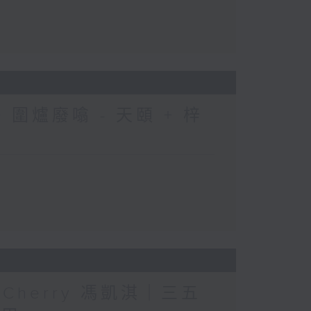
圍爐廢噏 - 天頤 + 梓
人」Cherry 馮凱淇｜三五