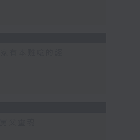
 家家有本難唸的經
舅父靈魂...