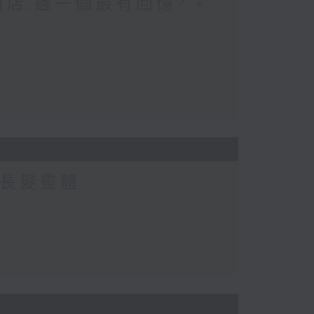
店,邊一個最有回憶? +
長髮靈體...