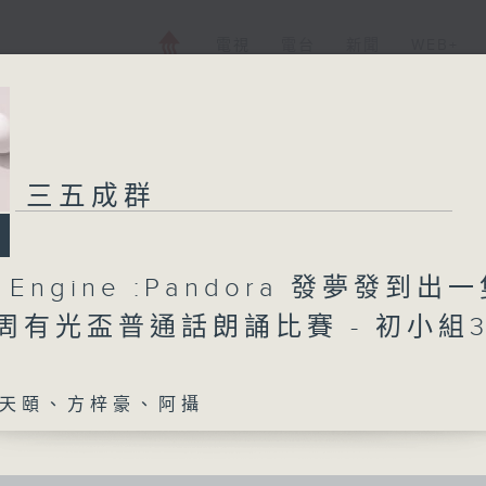
電視
電台
新聞
WEB+
三五成群
h Engine :Pandora 發夢發到出
 ︳周有光盃普通話朗誦比賽 - 初小組
天頤、方梓豪、阿攝