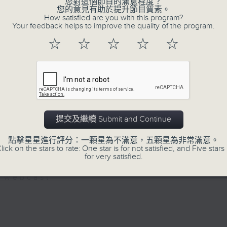
您對這個節目的滿意程度？
正所謂 快樂不知時日過。
您的意見有助於提升節目質素。
How satisfied are you with this program?
每日兩小時，
Your feedback helps to improve the quality of the program.
刺激遊戲，三位主持鬥到你死我活
☆
☆
☆
☆
☆
熱門話題，等你講埋一份！
還有你最喜歡的靈異故事。
三五成群 個個好人 陪你等放工
07/08/2026
提交及繼續 Submit and Continue
點擊星星進行評分：一顆星為不滿意，五顆星為非常滿意。
三五成群
lick on the stars to rate: One star is for not satisfied, and Five stars 
for very satisfied.
網上直播完畢稍後提供節目重溫。 Archive will 
webcast