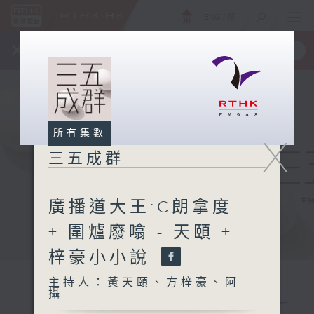
ENG
/
簡
×
全新 RTHK On The Go
取得
一手掌握 RTHK 電台、電視節目
所有集數
X
三五成群
廣播道大王:C朗拿度
+ 圍爐廢噏 - 天頤 +
梓豪小小說
主持人：黃天頤、方梓豪、阿
攝