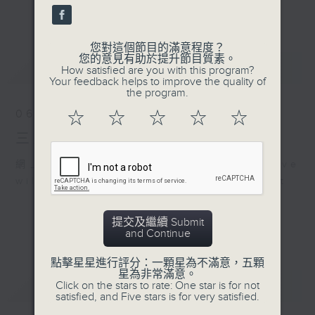
刺激遊戲，三位主持鬥到你死我活
更多...
熱門話題，等你講埋一份！
您對這個節目的滿意程度？
還有你最喜歡的靈異故事。
您的意見有助於提升節目質素。
最新
LATEST
How satisfied are you with this program?
三五成群 個個好人 陪你等放工
Your feedback helps to improve the quality of
the program.
06/08/2026
☆
☆
☆
☆
☆
三五成群
網上直播完畢稍後提供節目重溫。 Archive
will be available after live webcast
提交及繼續 Submit
and Continue
點擊星星進行評分：一顆星為不滿意，五顆
星為非常滿意。
重溫
CATCHUP
Click on the stars to rate: One star is for not
satisfied, and Five stars is for very satisfied.