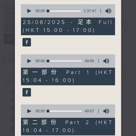
0
seconds
00:00
1:37:47
of
1
25/08/2025 - 足本 Full
hour,
三五成群
電台直播
(HKT 15:00 - 17:00)
37
minutes,
所有集數
47
seconds
0
您喜歡這個節目嗎?
seconds
00:00
49:00
of
49
第一部份 Part 1 (HKT
minutes,
簡介
GIST
15:04 - 16:00)
0
seconds
主持人：黃天頤、方梓豪、阿攝
最飯氣攻心的時間，最渴望放工的時間，
0
有天頤、梓豪、阿攝陪你快樂度過！
seconds
00:00
49:07
of
正所謂 快樂不知時日過。
49
第二部份 Part 2 (HKT
minutes,
每日兩小時，
16:04 - 17:00)
7
seconds