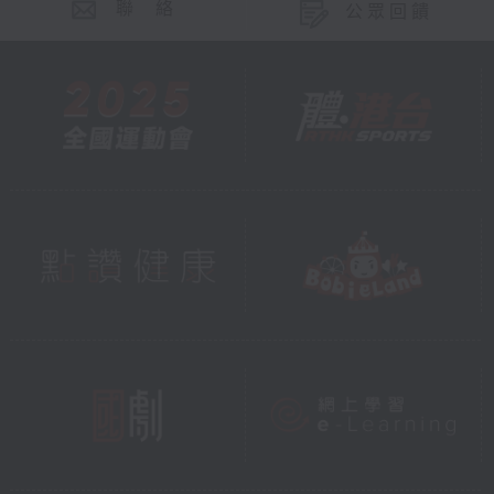
聯 絡
公眾回饋