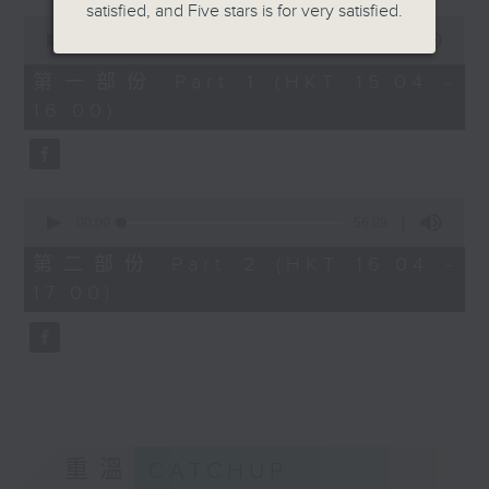
satisfied, and Five stars is for very satisfied.
0
seconds
00:00
56:10
of
56
第一部份 Part 1 (HKT 15:04 -
minutes,
16:00)
10
seconds
0
seconds
00:00
56:09
of
56
第二部份 Part 2 (HKT 16:04 -
minutes,
17:00)
9
seconds
重溫
CATCHUP