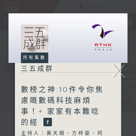
ENG
/
簡
×
全新 RTHK On The Go
取得
一手掌握 RTHK 電台、電視節目
所有集數
X
三五成群
數榜之神:10件令你焦
慮嘅數碼科技麻煩
事！+ 家家有本難唸
的經
主持人：黃天頤、方梓豪、阿