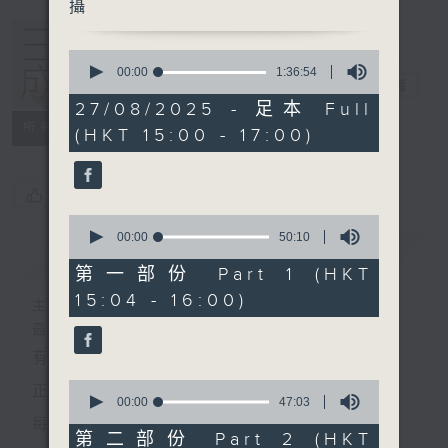
攝
0
seconds
00:00
1:36:54
三五成群
電台直播
of
1
27/08/2025 - 足本 Full
hour,
所有集數
(HKT 15:00 - 17:00)
36
minutes,
54
seconds
您喜歡這個節目嗎?
0
seconds
00:00
50:10
簡介
GIST
of
50
第一部份 Part 1 (HKT
minutes,
15:04 - 16:00)
10
主持人：黃天頤、方梓豪、阿攝
seconds
最飯氣攻心的時間，最渴望放工的時間，
有天頤、梓豪、阿攝陪你快樂度過！
0
正所謂 快樂不知時日過。
seconds
00:00
47:03
of
每日兩小時，
47
第二部份 Part 2 (HKT