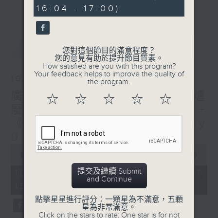
minutes,
刺激遊戲，三位主持鬥到你死我活
更多...
16:04 - 17:00)
3
seconds
熱門話題，等你講埋一份！
還有你最喜歡的靈異故事。
最新
LATEST
您對這個節目的滿意程度？
三五成群 個個好人 陪你等放工
您的意見有助於提升節目質素。
How satisfied are you with this program?
Your feedback helps to improve the quality of
10/08/2026
the program.
廣播道大王:鎖的演變史+ 圍爐
☆
☆
☆
☆
☆
廢噏 - 天頤 + 梓豪小小說 +
《西西柯弗斯》余常滿篇 Day
0
0
seconds
00:00
1:51:59
of
1
提交及繼續 Submit
10/08/2026 - 足本 Full (HKT
hour,
and Continue
15:04 - 17:00)
51
minutes,
點擊星星進行評分：一顆星為不滿意，五顆
59
星為非常滿意。
seconds
Click on the stars to rate: One star is for not