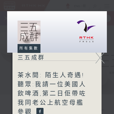
ENG
/
簡
×
全新 RTHK On The Go
取得
一手掌握 RTHK 電台、電視節目
所有集數
X
三五成群
茶水間: 陌生人奇遇!
聽眾:我請一位美國人
飲啤酒,第二日佢帶咗
我同老公上航空母艦
參觀