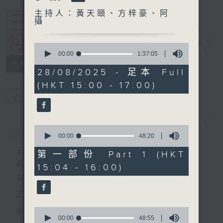
主持人：黃天頤、方梓豪、阿
攝
三五成群
電台直播
0
seconds
00:00
1:37:05
of
所有集數
1
28/08/2025 - 足本 Full
hour,
(HKT 15:00 - 17:00)
37
minutes,
您喜歡這個節目嗎?
5
seconds
簡介
GIST
0
seconds
00:00
48:20
of
48
主持人：黃天頤、方梓豪、阿攝
第一部份 Part 1 (HKT
minutes,
最飯氣攻心的時間，最渴望放工的時間，
15:04 - 16:00)
20
seconds
有天頤、梓豪、阿攝陪你快樂度過！
正所謂 快樂不知時日過。
0
每日兩小時，
seconds
00:00
48:55