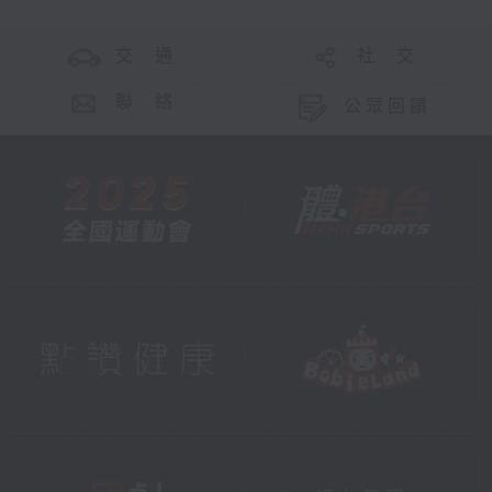
交 通
社 交
聯 絡
公眾回饋