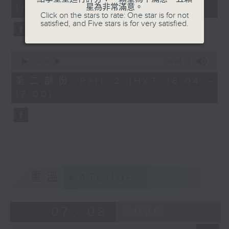
minutes,
星為非常滿意。
16:00)
20
Click on the stars to rate: One star is for not
seconds
satisfied, and Five stars is for very satisfied.
0
seconds
00:00
48:24
of
48
第二部份 Part 2 (HKT 16:04 -
minutes,
17:00)
24
seconds
重溫
CATCHUP
07 - 08
2026