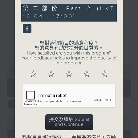
of
刺激遊戲，三位主持鬥到你死我活
更多...
48
第二部份 Part 2 (HKT
minutes,
熱門話題，等你講埋一份！
16:04 - 17:00)
55
seconds
還有你最喜歡的靈異故事。
最新
LATEST
三五成群 個個好人 陪你等放工
您對這個節目的滿意程度？
您的意見有助於提升節目質素。
07/08/2026
How satisfied are you with this program?
Your feedback helps to improve the quality of
三五成群
the program.
0
seconds
00:00
1:36:25
☆
☆
☆
☆
☆
of
1
07/08/2026 - 足本 Full (HKT
hour,
15:00 - 17:00)
36
minutes,
25
seconds
0
提交及繼續 Submit
seconds
00:00
48:20
and Continue
of
48
第一部份 Part 1 (HKT 15:04 -
點擊星星進行評分：一顆星為不滿意，五顆