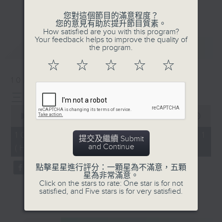
刺激遊戲，三位主持鬥到你死我活
更多...
您對這個節目的滿意程度？
熱門話題，等你講埋一份！
您的意見有助於提升節目質素。
How satisfied are you with this program?
還有你最喜歡的靈異故事。
Your feedback helps to improve the quality of
最新
LATEST
the program.
三五成群 個個好人 陪你等放工
☆
☆
☆
☆
☆
10/08/2026
三五成群
0
seconds
00:00
56:00
of
56
10/08/2026 - 第一部份 Part 1
提交及繼續 Submit
minutes,
and Continue
(HKT 15:04 - 16:00)
0
seconds
點擊星星進行評分：一顆星為不滿意，五顆
星為非常滿意。
Click on the stars to rate: One star is for not
satisfied, and Five stars is for very satisfied.