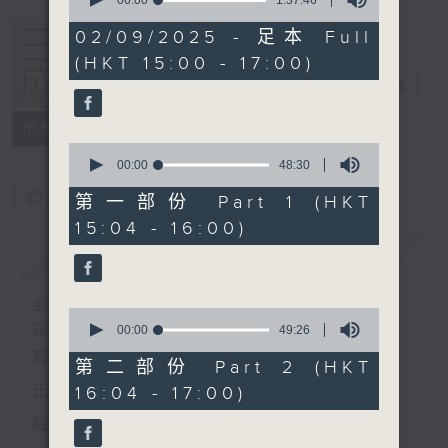
seconds
of
1
02/09/2025 - 足本 Full
hour,
(HKT 15:00 - 17:00)
37
minutes,
三五成群
電台直播
46
seconds
所有集數
0
seconds
00:00
48:30
of
您喜歡這個節目嗎?
48
第一部份 Part 1 (HKT
minutes,
15:04 - 16:00)
30
seconds
簡介
GIST
主持人：黃天頤、方梓豪、阿攝
0
最飯氣攻心的時間，最渴望放工的時間，
seconds
00:00
49:26
of
有天頤、梓豪、阿攝陪你快樂度過！
49
第二部份 Part 2 (HKT
minutes,
正所謂 快樂不知時日過。
16:04 - 17:00)
26
seconds
每日兩小時，