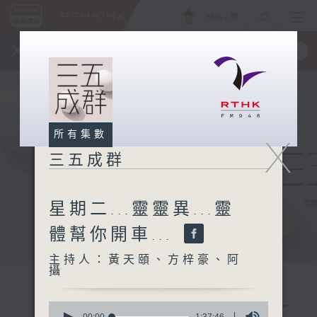
ENG
/
簡
×
全新 RTHK On The Go
取得
一手掌握 RTHK 電台、電視節目
所有集數
X
三五成群
星期二...靈靈異...靈
體幫你開車...
主持人：黃天頤、方梓豪、阿
攝
0
00:00
1:37:46