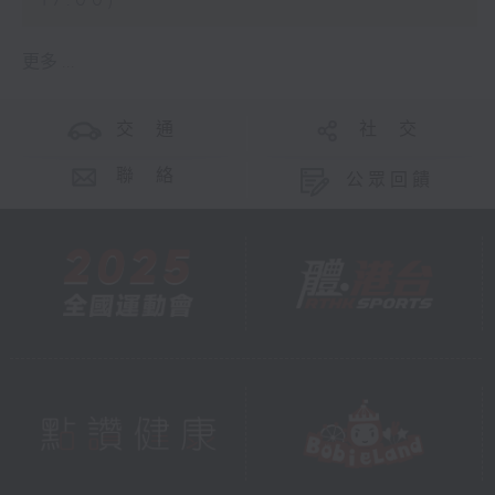
17:00)
更多 ...
交 通
社 交
聯 絡
公眾回饋