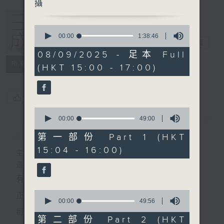
攝
0
seconds
00:00
1:38:46
三五成群
電台直播
of
1
08/09/2025 - 足本 Full
hour,
所有集數
(HKT 15:00 - 17:00)
38
minutes,
46
seconds
您喜歡這個節目嗎?
0
seconds
00:00
49:00
簡介
GIST
of
49
第一部份 Part 1 (HKT
minutes,
15:04 - 16:00)
0
主持人：黃天頤、方梓豪、阿攝
seconds
最飯氣攻心的時間，最渴望放工的時間，
有天頤、梓豪、阿攝陪你快樂度過！
0
正所謂 快樂不知時日過。
seconds
00:00
49:56
of
每日兩小時，
49
第二部份 Part 2 (HKT