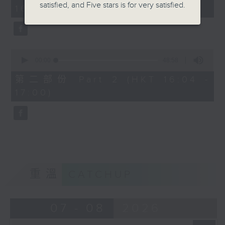
minutes,
satisfied, and Five stars is for very satisfied.
16:00)
40
seconds
0
seconds
00:00
48:58
of
48
第二部份 Part 2 (HKT 16:04 -
minutes,
17:00)
58
seconds
重溫
CATCHUP
07 - 08
2026