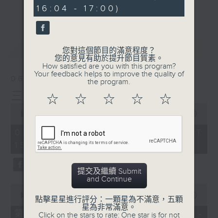
minutes,
刺激遊戲，三位主持鬥到你死我活
更多...
16:04 - 17:00)
56
seconds
熱門話題，等你講埋一份！
還有你最喜歡的靈異故事。
最新
LATEST
您對這個節目的滿意程度？
三五成群 個個好人 陪你等放工
您的意見有助於提升節目質素。
How satisfied are you with this program?
Your feedback helps to improve the quality of
06/08/2026
the program.
三五成群
☆
☆
☆
☆
☆
0
seconds
00:00
1:38:28
of
1
06/08/2026 - 足本 Full (HKT
hour,
15:00 - 17:00)
38
minutes,
28
seconds
提交及繼續 Submit
and Continue
0
seconds
00:00
49:40
點擊星星進行評分：一顆星為不滿意，五顆
of
星為非常滿意。
49
第一部份 Part 1 (HKT 15:04 -
Click on the stars to rate: One star is for not