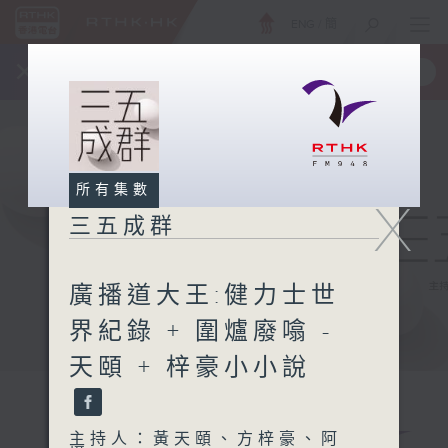
ENG
/
簡
×
全新 RTHK On The Go
取得
一手掌握 RTHK 電台、電視節目
所有集數
X
三五成群
廣播道大王:健力士世
界紀錄 + 圍爐廢噏 -
天頤 + 梓豪小小說
主持人：黃天頤、方梓豪、阿