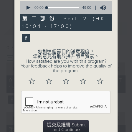
刺激遊戲，三位主持鬥到你死我活
0
更多...
seconds
00:00
49:00
熱門話題，等你講埋一份！
of
49
第二部份 Part 2 (HKT
還有你最喜歡的靈異故事。
minutes,
16:04 - 17:00)
0
最新
LATEST
seconds
三五成群 個個好人 陪你等放工
07/08/2026
您對這個節目的滿意程度？
您的意見有助於提升節目質素。
三五成群
How satisfied are you with this program?
0
Your feedback helps to improve the quality of
seconds
00:00
1:36:25
the program.
of
1
07/08/2026 - 足本 Full (HKT
☆
☆
☆
☆
☆
hour,
15:00 - 17:00)
36
minutes,
25
seconds
0
seconds
00:00
48:20
of
提交及繼續 Submit
48
第一部份 Part 1 (HKT 15:04 -
and Continue