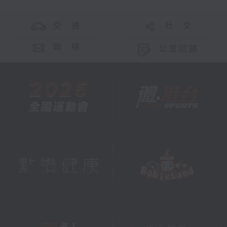
交 通
社 交
聯 絡
公眾回饋