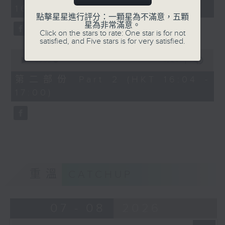
minutes,
16:00)
20
seconds
點擊星星進行評分：一顆星為不滿意，五顆
星為非常滿意。
Click on the stars to rate: One star is for not
satisfied, and Five stars is for very satisfied.
0
seconds
00:00
48:24
of
48
第二部份 Part 2 (HKT 16:04 -
minutes,
17:00)
24
seconds
重溫
CATCHUP
07 - 08
2026