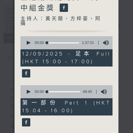
中組金獎
主持人：黃天頤、方梓豪、阿
攝
三五成群
電台直播
0
所有集數
seconds
00:00
1:37:31
of
1
12/09/2025 - 足本 Full
hour,
您喜歡這個節目嗎?
(HKT 15:00 - 17:00)
37
minutes,
31
簡介
GIST
seconds
0
主持人：黃天頤、方梓豪、阿攝
seconds
00:00
48:40
of
最飯氣攻心的時間，最渴望放工的時間，
48
第一部份 Part 1 (HKT
有天頤、梓豪、阿攝陪你快樂度過！
minutes,
15:04 - 16:00)
40
seconds
正所謂 快樂不知時日過。
每日兩小時，