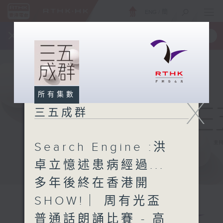
ENG
/
簡
×
全新 RTHK On The Go
取得
一手掌握 RTHK 電台、電視節目
所有集數
X
三五成群
Search Engine :洪
卓立憶述患病經過...
多年後終在香港開
SHOW! ︳周有光盃
普通話朗誦比賽 - 高