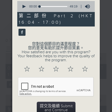
刺激遊戲，三位主持鬥到你死我活
0
更多...
seconds
00:00
49:19
熱門話題，等你講埋一份！
of
49
第二部份 Part 2 (HKT
還有你最喜歡的靈異故事。
minutes,
16:04 - 17:00)
19
最新
LATEST
seconds
三五成群 個個好人 陪你等放工
07/08/2026
您對這個節目的滿意程度？
您的意見有助於提升節目質素。
三五成群
How satisfied are you with this program?
0
Your feedback helps to improve the quality of
seconds
00:00
1:36:25
the program.
of
1
07/08/2026 - 足本 Full (HKT
☆
☆
☆
☆
☆
hour,
15:00 - 17:00)
36
minutes,
25
seconds
0
seconds
00:00
48:20
of
提交及繼續 Submit
48
第一部份 Part 1 (HKT 15:04 -
and Continue