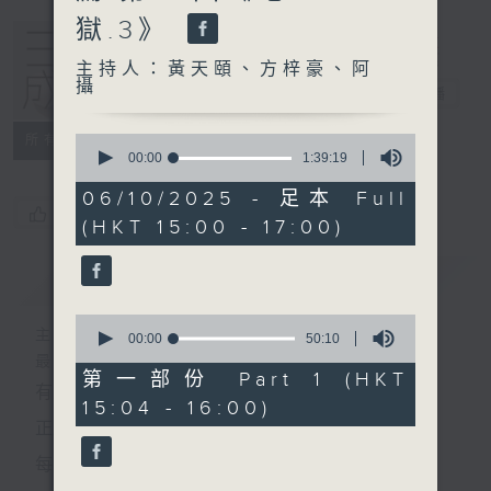
獄.3》
主持人：黃天頤、方梓豪、阿
攝
三五成群
電台直播
0
所有集數
seconds
00:00
1:39:19
of
1
06/10/2025 - 足本 Full
hour,
您喜歡這個節目嗎?
(HKT 15:00 - 17:00)
39
minutes,
19
簡介
GIST
seconds
0
主持人：黃天頤、方梓豪、阿攝
seconds
00:00
50:10
of
最飯氣攻心的時間，最渴望放工的時間，
50
第一部份 Part 1 (HKT
有天頤、梓豪、阿攝陪你快樂度過！
minutes,
15:04 - 16:00)
10
seconds
正所謂 快樂不知時日過。
每日兩小時，