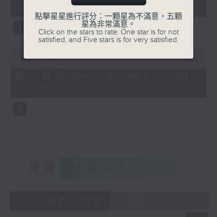
minutes,
16:00)
20
seconds
點擊星星進行評分：一顆星為不滿意，五顆
星為非常滿意。
Click on the stars to rate: One star is for not
satisfied, and Five stars is for very satisfied.
0
seconds
00:00
48:24
of
48
第二部份 Part 2 (HKT 16:04 -
minutes,
17:00)
24
seconds
重溫
CATCHUP
07 - 08
2026