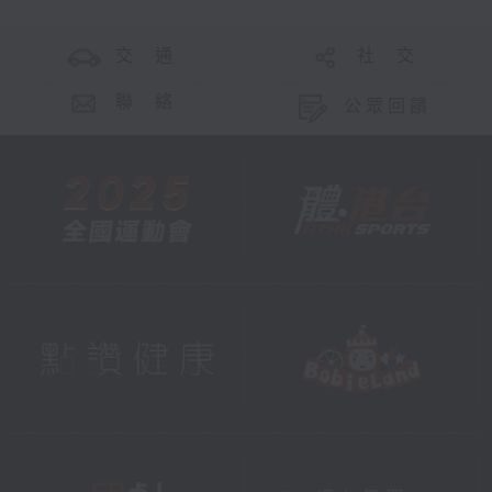
交 通
社 交
聯 絡
公眾回饋