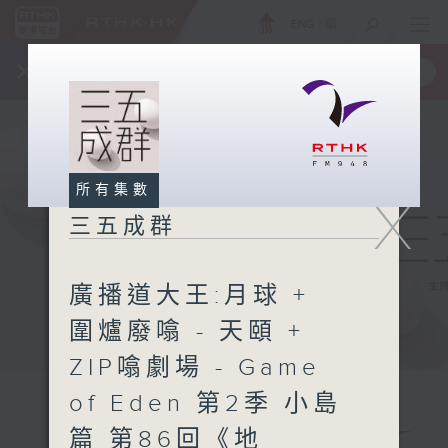
ENG
/
簡
×
全新 RTHK On The Go
取得
一手掌握 RTHK 電台、電視節目
所有集數
X
三五成群
廣播道大王:月球 +
圍爐廢噏 - 天頤 +
ZIP噏劇場 - Game
of Eden 第2季 小島
篇 第86回《地