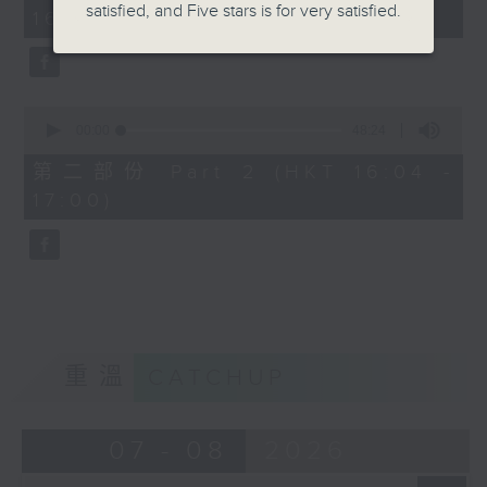
minutes,
satisfied, and Five stars is for very satisfied.
16:00)
20
seconds
0
seconds
00:00
48:24
of
48
第二部份 Part 2 (HKT 16:04 -
minutes,
17:00)
24
seconds
重溫
CATCHUP
07 - 08
2026