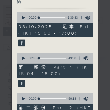
攝
0
seconds
00:00
1:39:33
三五成群
電台直播
of
1
08/10/2025 - 足本 Full
hour,
所有集數
(HKT 15:00 - 17:00)
39
minutes,
33
seconds
您喜歡這個節目嗎?
0
seconds
00:00
49:30
簡介
GIST
of
49
第一部份 Part 1 (HKT
minutes,
15:04 - 16:00)
30
主持人：黃天頤、方梓豪、阿攝
seconds
最飯氣攻心的時間，最渴望放工的時間，
有天頤、梓豪、阿攝陪你快樂度過！
0
正所謂 快樂不知時日過。
seconds
00:00
50:13
of
每日兩小時，
50
第二部份 Part 2 (HKT