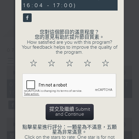
minutes,
刺激遊戲，三位主持鬥到你死我活
更多...
16:04 - 17:00)
13
seconds
熱門話題，等你講埋一份！
還有你最喜歡的靈異故事。
最新
LATEST
您對這個節目的滿意程度？
三五成群 個個好人 陪你等放工
您的意見有助於提升節目質素。
How satisfied are you with this program?
Your feedback helps to improve the quality of
07/08/2026
the program.
三五成群
☆
☆
☆
☆
☆
0
seconds
00:00
1:36:25
of
1
07/08/2026 - 足本 Full (HKT
hour,
15:00 - 17:00)
36
minutes,
25
seconds
提交及繼續 Submit
and Continue
0
seconds
00:00
48:20
點擊星星進行評分：一顆星為不滿意，五顆
of
星為非常滿意。
48
第一部份 Part 1 (HKT 15:04 -
Click on the stars to rate: One star is for not