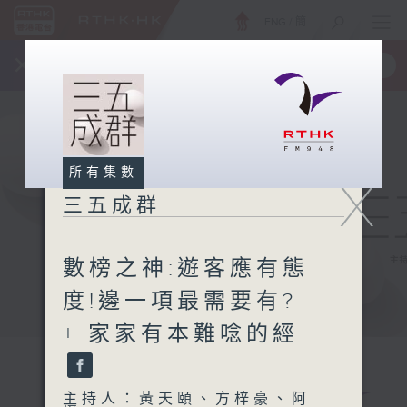
ENG
/
簡
×
全新 RTHK On The Go
取得
一手掌握 RTHK 電台、電視節目
所有集數
X
三五成群
數榜之神:遊客應有態
度!邊一項最需要有?
+ 家家有本難唸的經
主持人：黃天頤、方梓豪、阿