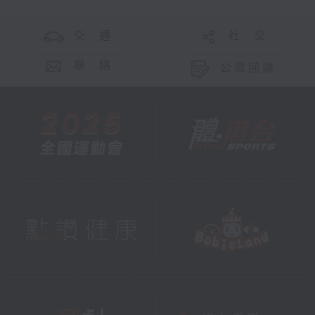
交 通
社 交
聯 絡
公眾回饋