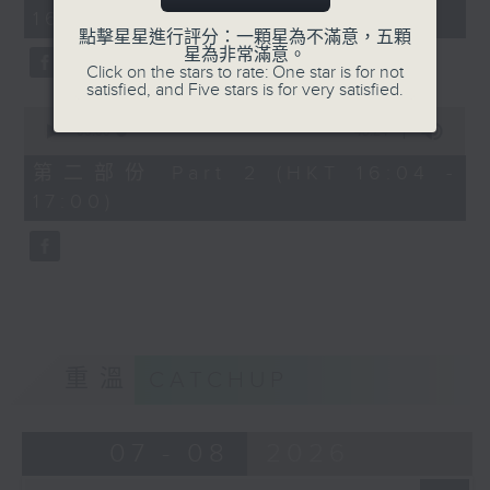
minutes,
16:00)
20
seconds
點擊星星進行評分：一顆星為不滿意，五顆
星為非常滿意。
Click on the stars to rate: One star is for not
satisfied, and Five stars is for very satisfied.
0
seconds
00:00
48:24
of
48
第二部份 Part 2 (HKT 16:04 -
minutes,
17:00)
24
seconds
重溫
CATCHUP
07 - 08
2026