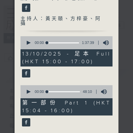
主持人：黃天頤、方梓豪、阿
攝
三五成群
電台直播
0
所有集數
seconds
00:00
1:37:39
of
1
13/10/2025 - 足本 Full
hour,
您喜歡這個節目嗎?
(HKT 15:00 - 17:00)
37
minutes,
39
簡介
GIST
seconds
0
主持人：黃天頤、方梓豪、阿攝
seconds
00:00
48:10
of
最飯氣攻心的時間，最渴望放工的時間，
48
第一部份 Part 1 (HKT
有天頤、梓豪、阿攝陪你快樂度過！
minutes,
15:04 - 16:00)
10
seconds
正所謂 快樂不知時日過。
每日兩小時，