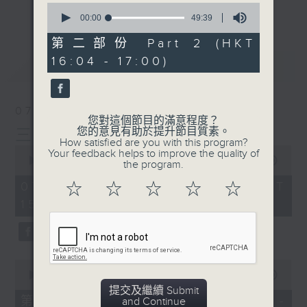
刺激遊戲，三位主持鬥到你死我活
0
更多...
seconds
00:00
49:39
熱門話題，等你講埋一份！
of
49
第二部份 Part 2 (HKT
還有你最喜歡的靈異故事。
minutes,
16:04 - 17:00)
39
最新
LATEST
seconds
三五成群 個個好人 陪你等放工
07/08/2026
您對這個節目的滿意程度？
您的意見有助於提升節目質素。
三五成群
How satisfied are you with this program?
0
Your feedback helps to improve the quality of
seconds
00:00
1:36:25
the program.
of
1
07/08/2026 - 足本 Full (HKT
☆
☆
☆
☆
☆
hour,
15:00 - 17:00)
36
minutes,
25
seconds
0
seconds
00:00
48:20
of
提交及繼續 Submit
48
第一部份 Part 1 (HKT 15:04 -
and Continue