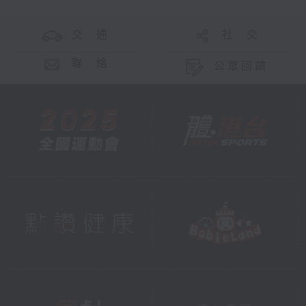
交 通
社 交
聯 絡
公眾回饋