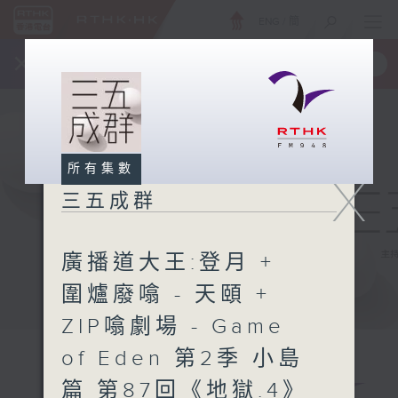
ENG
/
簡
×
全新 RTHK On The Go
取得
一手掌握 RTHK 電台、電視節目
所有集數
X
三五成群
廣播道大王:登月 +
圍爐廢噏 - 天頤 +
ZIP噏劇場 - Game
of Eden 第2季 小島
篇 第87回《地獄.4》