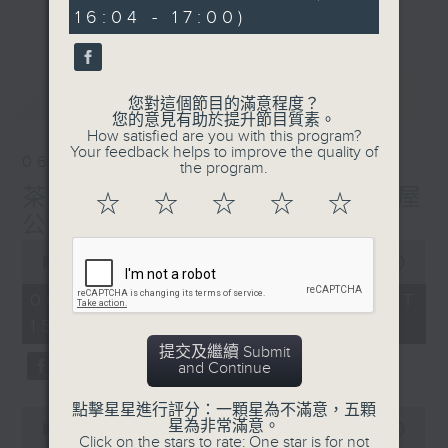
minutes,
刺激遊戲，三位主持鬥到你死我活
更多...
16:04 - 17:00)
26
seconds
熱門話題，等你講埋一份！
還有你最喜歡的靈異故事。
最新
LATEST
您對這個節目的滿意程度？
三五成群 個個好人 陪你等放工
您的意見有助於提升節目質素。
How satisfied are you with this program?
Your feedback helps to improve the quality of
06/08/2026
the program.
茶水間:最差嘅搬屋經歷! 搬屋
☆
☆
☆
☆
☆
公司有人但無車???
0
seconds
00:00
1:38:28
of
1
06/08/2026 - 足本 Full (HKT
hour,
15:00 - 17:00)
38
minutes,
提交及繼續 Submit
28
and Continue
seconds
點擊星星進行評分：一顆星為不滿意，五顆
0
星為非常滿意。
seconds
00:00
49:40
Click on the stars to rate: One star is for not
of