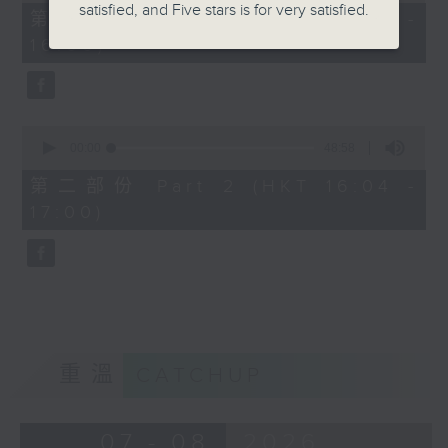
satisfied, and Five stars is for very satisfied.
49
第一部份 Part 1 (HKT 15:04 -
minutes,
16:00)
40
seconds
0
seconds
00:00
48:58
of
48
第二部份 Part 2 (HKT 16:04 -
minutes,
17:00)
58
seconds
重溫
CATCHUP
07 - 08
2026