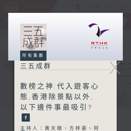
ENG
/
簡
×
全新 RTHK On The Go
取得
一手掌握 RTHK 電台、電視節目
所有集數
X
三五成群
數榜之神:代入遊客心
態,香港除景點以外,
以下邊件事最吸引?
主持人：黃天頤、方梓豪、阿