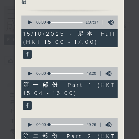
攝
0
seconds
00:00
1:37:37
三五成群
電台直播
of
1
15/10/2025 - 足本 Full
hour,
所有集數
(HKT 15:00 - 17:00)
37
minutes,
37
seconds
您喜歡這個節目嗎?
0
seconds
00:00
48:20
簡介
GIST
of
48
第一部份 Part 1 (HKT
minutes,
15:04 - 16:00)
20
主持人：黃天頤、方梓豪、阿攝
seconds
最飯氣攻心的時間，最渴望放工的時間，
有天頤、梓豪、阿攝陪你快樂度過！
0
正所謂 快樂不知時日過。
seconds
00:00
49:26
of
每日兩小時，
49
第二部份 Part 2 (HKT