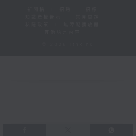
新聞稿
|
招聘
|
招標
|
知識產權告示
|
常見問題
|
私隱政策
|
無障礙播放器
|
其他語言內容
|
© 2026 rthk.hk