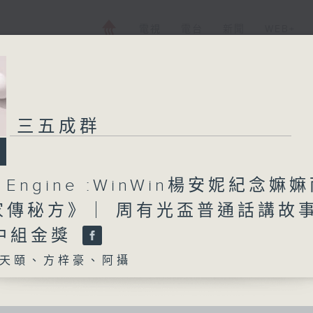
電視
電台
新聞
WEB+
三五成群
h Engine :WinWin楊安妮紀念嫲
家傳秘方》 ︳周有光盃普通話講故
高中組金獎
天頤、方梓豪、阿攝