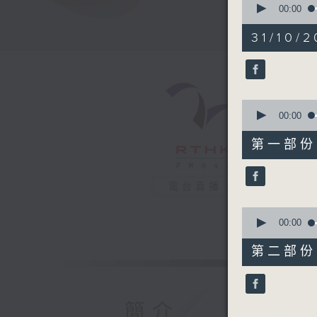
seconds
00:00
of
1
31/10/2
hour,
36
minutes,
22
seconds
90%
0
seconds
00:00
of
47
第一部份 P
minutes,
10
seconds
90%
電台直播
0
seconds
00:00
of
49
第二部份 P
minutes,
22
seconds
90%
簡介