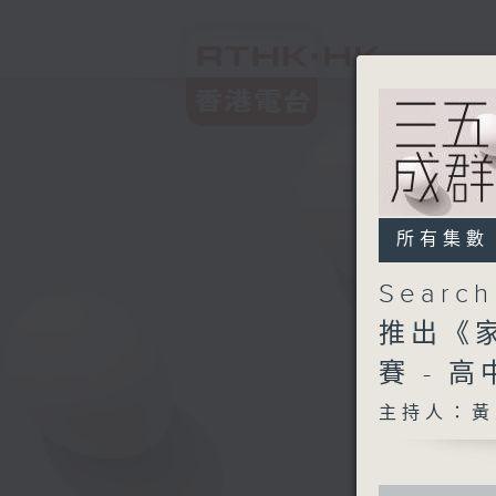
所有集數
Searc
推出《
賽 - 
主持人：黃
0