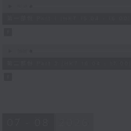
0
seconds
00:00
of
48
第一部份 Part 1 (HKT 15:04 - 16:00)
minutes,
20
seconds
Volume
90%
0
seconds
00:00
of
48
第二部份 Part 2 (HKT 16:04 - 17:00
minutes,
24
seconds
Volume
90%
07 - 08
2026