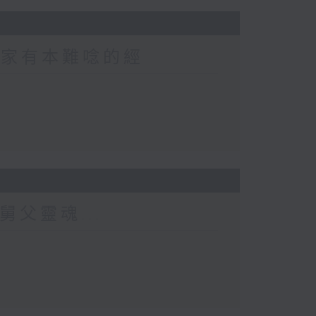
 家家有本難唸的經
舅父靈魂...