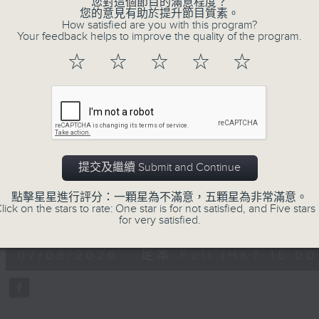
您對這個節目的滿意程度？
正所謂 快樂不知時日過。
您的意見有助於提升節目質素。
How satisfied are you with this program?
每日兩小時，
Your feedback helps to improve the quality of the program.
刺激遊戲，三位主持鬥到你死我活
☆
☆
☆
☆
☆
熱門話題，等你講埋一份！
還有你最喜歡的靈異故事。
三五成群 個個好人 陪你等放工
07/08/2026
提交及繼續 Submit and Continue
三五成群
點擊星星進行評分：一顆星為不滿意，五顆星為非常滿意。
lick on the stars to rate: One star is for not satisfied, and Five stars 
0
for very satisfied.
seconds
00:00
of
1
07/08/2026 - 足本 Full (HKT 15:00 
hour,
36
minutes,
25
seconds
Volume
90%