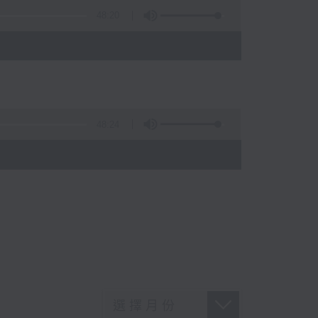
48:20
48:24
)