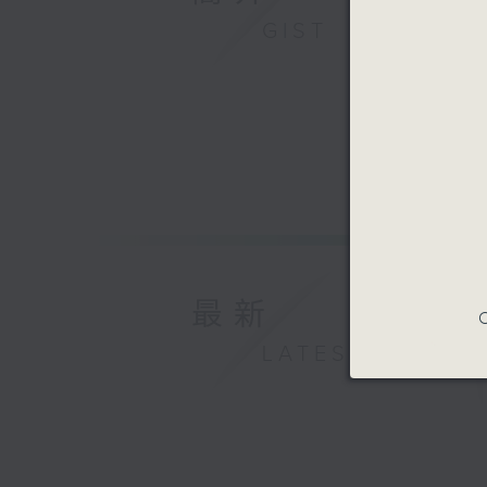
GIST
最新
C
LATEST