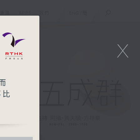
重溫
APPS
我們
ENG
/
簡
X
嫲而
事比