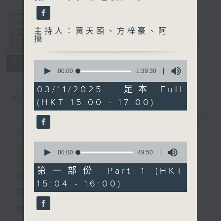
主持人：黃天頤、方梓豪、阿
攝
三五成群
電台直播
0
所有集數
seconds
00:00
1:39:30
of
1
03/11/2025 - 足本 Full
hour,
您喜歡這個節目嗎?
(HKT 15:00 - 17:00)
39
minutes,
30
簡介
GIST
seconds
0
主持人：黃天頤、方梓豪、阿攝
seconds
00:00
49:50
of
最飯氣攻心的時間，最渴望放工的時間，
49
第一部份 Part 1 (HKT
有天頤、梓豪、阿攝陪你快樂度過！
minutes,
15:04 - 16:00)
50
seconds
正所謂 快樂不知時日過。
每日兩小時，