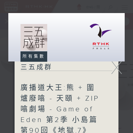
ENG
/
簡
×
全新 RTHK On The Go
取得
一手掌握 RTHK 電台、電視節目
所有集數
X
三五成群
廣播道大王:熊 + 圍
爐廢噏 - 天頤 + ZIP
噏劇場 - Game of
Eden 第2季 小島篇
第90回《地獄.7》