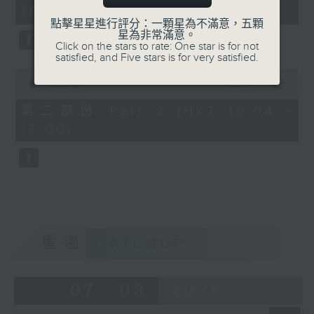
minutes,
16:00)
20
seconds
點擊星星進行評分：一顆星為不滿意，五顆
星為非常滿意。
Click on the stars to rate: One star is for not
satisfied, and Five stars is for very satisfied.
0
seconds
00:00
48:24
of
48
第二部份 Part 2 (HKT 16:04 -
minutes,
17:00)
24
seconds
重溫
CATCHUP
07 - 08
2026