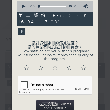
刺激遊戲，三位主持鬥到你死我活
0
更多...
seconds
00:00
49:50
熱門話題，等你講埋一份！
of
49
第二部份 Part 2 (HKT
還有你最喜歡的靈異故事。
minutes,
16:04 - 17:00)
50
最新
LATEST
seconds
三五成群 個個好人 陪你等放工
07/08/2026
您對這個節目的滿意程度？
您的意見有助於提升節目質素。
三五成群
How satisfied are you with this program?
0
Your feedback helps to improve the quality of
seconds
00:00
1:36:25
the program.
of
1
07/08/2026 - 足本 Full (HKT
☆
☆
☆
☆
☆
hour,
15:00 - 17:00)
36
minutes,
25
seconds
0
seconds
00:00
48:20
of
提交及繼續 Submit
48
第一部份 Part 1 (HKT 15:04 -
and Continue