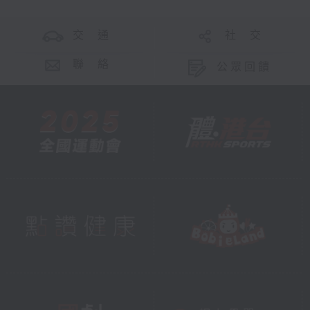
交 通
社 交
聯 絡
公眾回饋