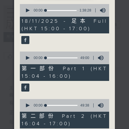
0
seconds
00:00
1:38:28
of
1
18/11/2025 - 足本 Full
hour,
三五成群
電台直播
(HKT 15:00 - 17:00)
38
minutes,
所有集數
28
seconds
0
您喜歡這個節目嗎?
seconds
00:00
49:00
of
49
第一部份 Part 1 (HKT
minutes,
簡介
GIST
15:04 - 16:00)
0
seconds
主持人：黃天頤、方梓豪、阿攝
最飯氣攻心的時間，最渴望放工的時間，
0
有天頤、梓豪、阿攝陪你快樂度過！
seconds
00:00
49:38
of
正所謂 快樂不知時日過。
49
第二部份 Part 2 (HKT
minutes,
每日兩小時，
16:04 - 17:00)
38
seconds