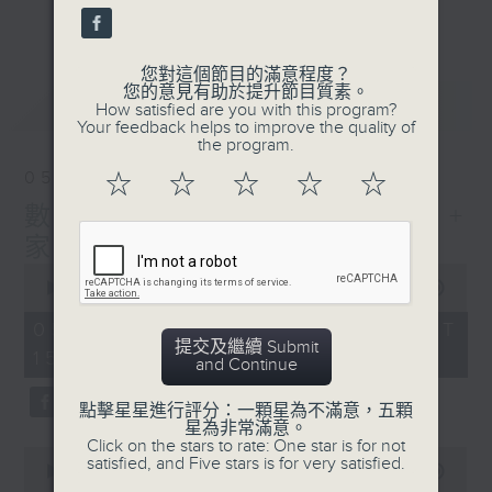
刺激遊戲，三位主持鬥到你死我活
更多...
熱門話題，等你講埋一份！
您對這個節目的滿意程度？
還有你最喜歡的靈異故事。
您的意見有助於提升節目質素。
最新
LATEST
How satisfied are you with this program?
三五成群 個個好人 陪你等放工
Your feedback helps to improve the quality of
the program.
05/08/2026
☆
☆
☆
☆
☆
數榜之神:10大搬屋麻煩事! +
家家有本難唸的經
0
seconds
00:00
1:39:07
of
1
05/08/2026 - 足本 Full (HKT
hour,
提交及繼續 Submit
15:00 - 17:00)
39
and Continue
minutes,
7
點擊星星進行評分：一顆星為不滿意，五顆
seconds
星為非常滿意。
Click on the stars to rate: One star is for not
0
satisfied, and Five stars is for very satisfied.
seconds
00:00
49:20
of