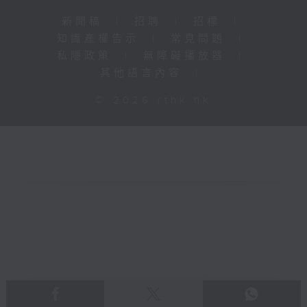
新聞稿
|
招聘
|
招標
|
知識產權告示
|
常見問題
|
私隱政策
|
無障礙播放器
|
其他語言內容
|
© 2026 rthk.hk