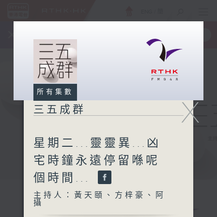
ENG
/
簡
×
全新 RTHK On The Go
取得
一手掌握 RTHK 電台、電視節目
所有集數
X
三五成群
星期二...靈靈異...凶
宅時鐘永遠停留喺呢
個時間...
主持人：黃天頤、方梓豪、阿
攝