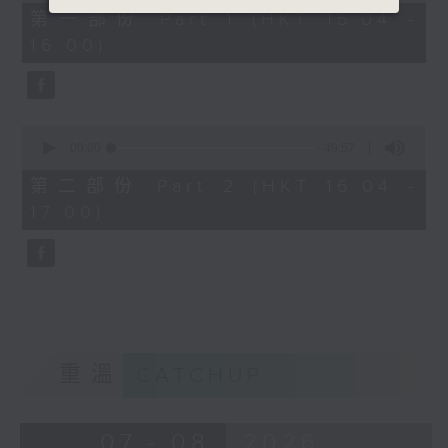
49
第一部份 Part 1 (HKT 15:04 -
minutes,
16:00)
20
seconds
0
seconds
00:00
49:57
of
49
第二部份 Part 2 (HKT 16:04 -
minutes,
17:00)
57
seconds
重溫
CATCHUP
07 - 08
2026