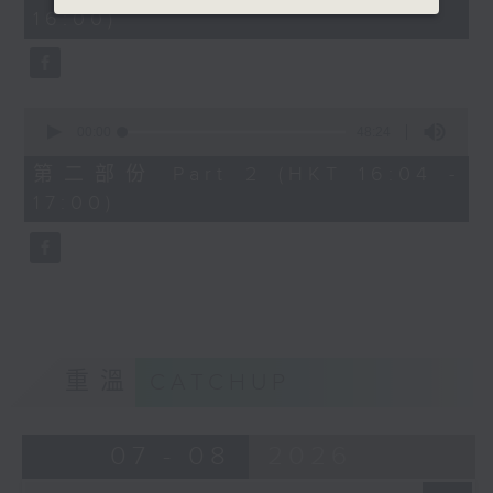
minutes,
16:00)
20
seconds
0
seconds
00:00
48:24
of
48
第二部份 Part 2 (HKT 16:04 -
minutes,
17:00)
24
seconds
重溫
CATCHUP
07 - 08
2026