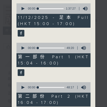
0
seconds
00:00
1:37:27
of
1
11/12/2025 - 足本 Full
hour,
三五成群
電台直播
(HKT 15:00 - 17:00)
37
minutes,
所有集數
27
seconds
0
您喜歡這個節目嗎?
seconds
00:00
49:20
of
49
第一部份 Part 1 (HKT
minutes,
簡介
GIST
15:04 - 16:00)
20
seconds
主持人：黃天頤、方梓豪、阿攝
最飯氣攻心的時間，最渴望放工的時間，
0
有天頤、梓豪、阿攝陪你快樂度過！
seconds
00:00
48:17
of
正所謂 快樂不知時日過。
48
第二部份 Part 2 (HKT
minutes,
每日兩小時，
16:04 - 17:00)
17
seconds