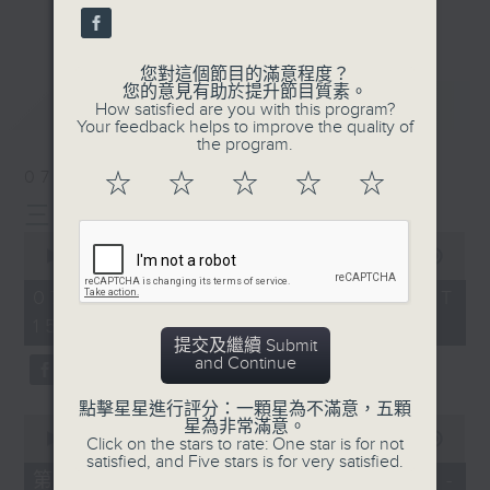
刺激遊戲，三位主持鬥到你死我活
更多...
熱門話題，等你講埋一份！
您對這個節目的滿意程度？
還有你最喜歡的靈異故事。
您的意見有助於提升節目質素。
最新
LATEST
How satisfied are you with this program?
三五成群 個個好人 陪你等放工
Your feedback helps to improve the quality of
the program.
07/08/2026
☆
☆
☆
☆
☆
三五成群
0
seconds
00:00
1:36:25
of
1
07/08/2026 - 足本 Full (HKT
hour,
15:00 - 17:00)
36
minutes,
提交及繼續 Submit
25
and Continue
seconds
點擊星星進行評分：一顆星為不滿意，五顆
0
星為非常滿意。
seconds
00:00
48:20
Click on the stars to rate: One star is for not
of
satisfied, and Five stars is for very satisfied.
48
第一部份 Part 1 (HKT 15:04 -