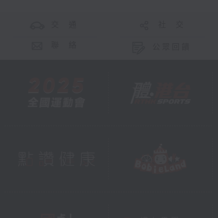
交 通
社 交
聯 絡
公眾回饋