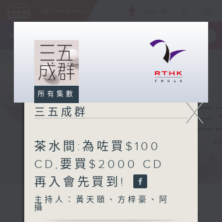
ENG
/
簡
×
全新 RTHK On The Go
取得
一手掌握 RTHK 電台、電視節目
所有集數
X
三五成群
茶水間:為咗買$100
CD,要買$2000 CD
再入會先買到!
主持人：黃天頤、方梓豪、阿
攝