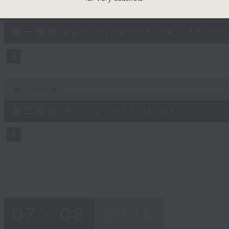
0
seconds
00:00
of
48
第一部份 Part 1 (HKT 15:04 - 16:00)
minutes,
20
seconds
Volume
90%
0
seconds
00:00
of
48
第二部份 Part 2 (HKT 16:04 - 17:00
minutes,
24
seconds
Volume
90%
07 - 08
2026