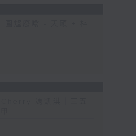
圍爐廢噏 - 天頤 + 梓
人」Cherry 馮凱淇｜三五
三甲