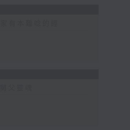
 家家有本難唸的經
舅父靈魂...