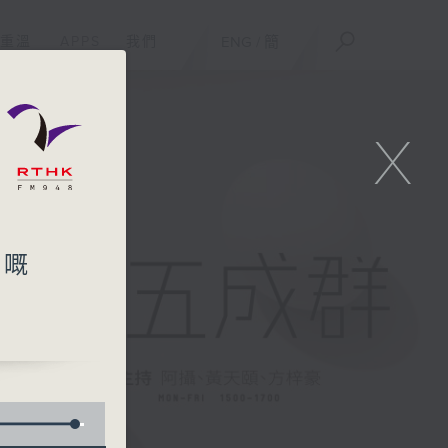
重溫
APPS
我們
ENG
/
簡
X
勁嘅