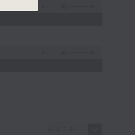
48:20
48:24
)