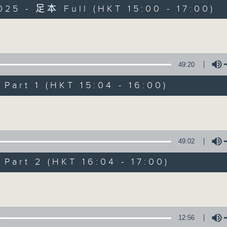
025 - 足本 Full (HKT 15:00 - 17:00)
Volume
49:20
art 1 (HKT 15:04 - 16:00)
三五成群
Volume
所有集數
49:02
您喜歡這個節目嗎?
art 2 (HKT 16:04 - 17:00)
Volume
主持人：黃天頤、方梓豪、阿攝
最飯氣攻心的時間，最渴望放工的時間，
12:56
有天頤、梓豪、阿攝陪你快樂度過！