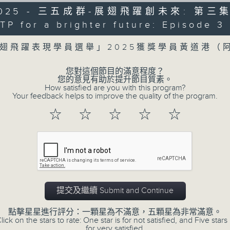
正所謂 快樂不知時日過。
/2025 - 三五成群-展翅飛躍創未來: 第三集 
每日兩小時，
TP for a brighter future: Episode 3
Volume
刺激遊戲，三位主持鬥到你死我活
翅飛躍表現學員選舉」2025獲獎學員黃道港（
熱門話題，等你講埋一份！
還有你最喜歡的靈異故事。
您對這個節目的滿意程度？
您的意見有助於提升節目質素。
三五成群 個個好人 陪你等放工
How satisfied are you with this program?
Your feedback helps to improve the quality of the program.
☆
☆
☆
☆
☆
07/08/2026
三五成群
0
seconds
00:00
of
1
07/08/2026 - 足本 Full (HKT 15:00 
hour,
提交及繼續 Submit and Continue
36
minutes,
25
點擊星星進行評分：一顆星為不滿意，五顆星為非常滿意。
lick on the stars to rate: One star is for not satisfied, and Five stars 
seconds
Volume
90%
for very satisfied.