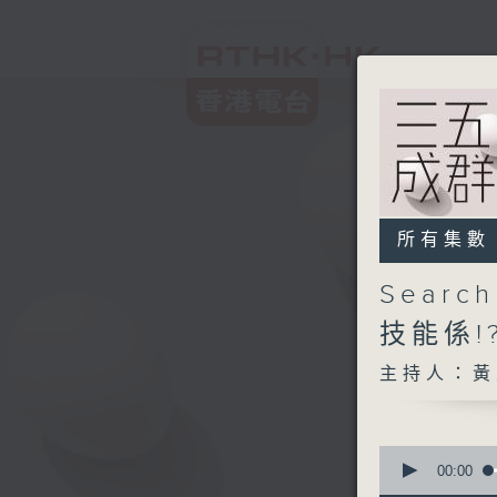
所有集數
Sear
技能係!
主持人：黃
0
seconds
00:00
of