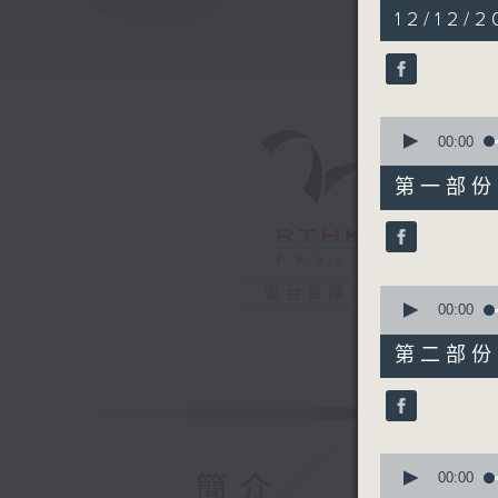
1
12/12/2
hour,
38
minutes,
12
seconds
90%
0
seconds
00:00
of
49
第一部份 P
minutes,
20
seconds
90%
0
電台直播
seconds
00:00
of
49
第二部份 P
minutes,
2
seconds
90%
0
seconds
00:00
簡介
of