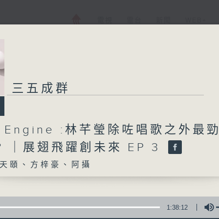
電視
電台
新聞
WEB+
三五成群
ch Engine :林芊瑩除咗唱歌之外最
? ｜展翅飛躍創未來 EP 3
天頤、方梓豪、阿攝
1:38:12