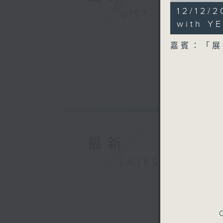
12
12/12
GIST
minutes,
56
with YE
seconds
90%
嘉賓：「展
最新
LATEST
C