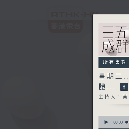
所有集數
星期二.
體...
主持人：黃
0
seconds
00:00
of