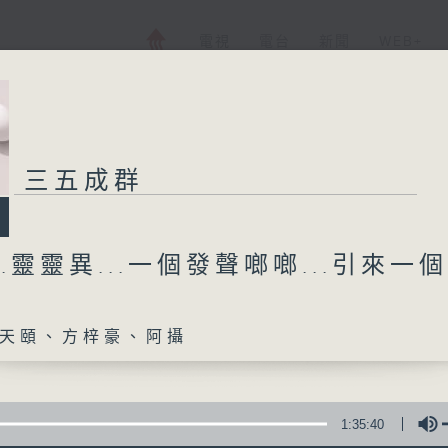
電視
電台
新聞
WEB+
三五成群
..靈靈異...一個發聲啷啷...引來一
天頤、方梓豪、阿攝
1:35:40