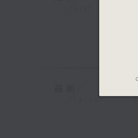
GIST
C
最新
LATEST