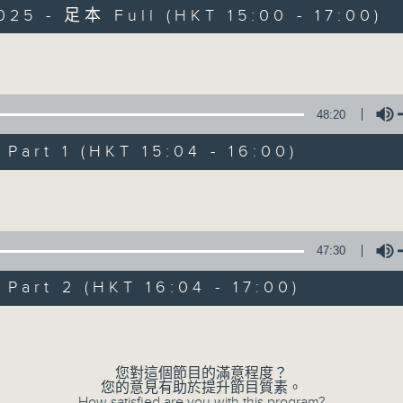
025 - 足本 Full (HKT 15:00 - 17:00)
Volume
48:20
art 1 (HKT 15:04 - 16:00)
三五成群
Volume
所有集數
47:30
您喜歡這個節目嗎?
art 2 (HKT 16:04 - 17:00)
Volume
主持人：黃天頤、方梓豪、阿攝
最飯氣攻心的時間，最渴望放工的時間，
您對這個節目的滿意程度？
您的意見有助於提升節目質素。
有天頤、梓豪、阿攝陪你快樂度過！
How satisfied are you with this program?