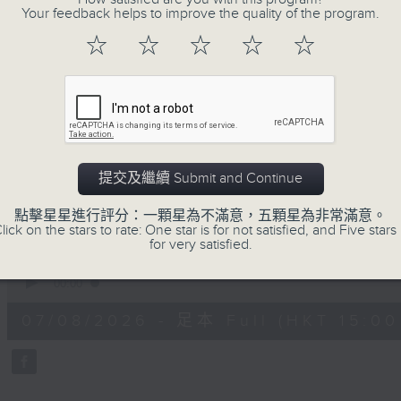
Your feedback helps to improve the quality of the program.
正所謂 快樂不知時日過。
每日兩小時，
☆
☆
☆
☆
☆
刺激遊戲，三位主持鬥到你死我活
熱門話題，等你講埋一份！
還有你最喜歡的靈異故事。
三五成群 個個好人 陪你等放工
提交及繼續 Submit and Continue
07/08/2026
點擊星星進行評分：一顆星為不滿意，五顆星為非常滿意。
lick on the stars to rate: One star is for not satisfied, and Five stars 
for very satisfied.
三五成群
0
seconds
00:00
of
1
07/08/2026 - 足本 Full (HKT 15:00 
hour,
36
minutes,
25
seconds
Volume
90%