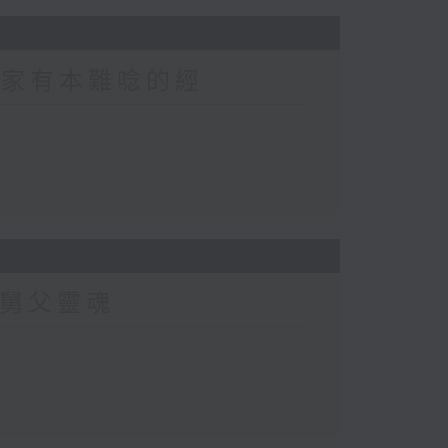
 家家有本難唸的經
舅父靈魂...