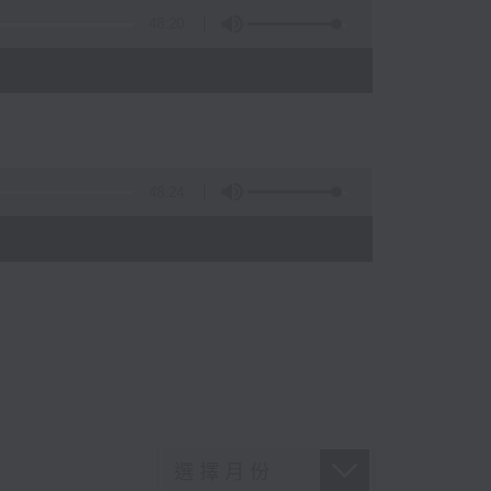
48:20
48:24
)