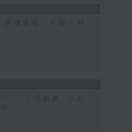
圍爐廢噏 - 天頤 + 梓
人」Cherry 馮凱淇｜三五
三甲