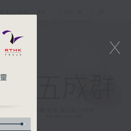
重溫
APPS
我們
ENG
/
簡
X
個靈