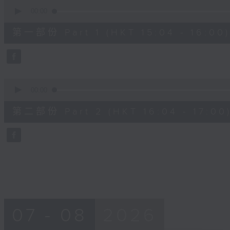
0
seconds
00:00
of
48
第一部份 Part 1 (HKT 15:04 - 16:00)
minutes,
20
seconds
Volume
90%
0
seconds
00:00
of
48
第二部份 Part 2 (HKT 16:04 - 17:00
minutes,
24
seconds
Volume
90%
07 - 08
2026