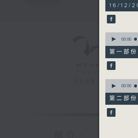
1
16/12/2
hour,
35
minutes,
40
seconds
90%
0
seconds
00:00
of
48
第一部份 P
minutes,
20
seconds
90%
0
電台直播
seconds
00:00
of
47
第二部份 P
minutes,
30
seconds
90%
簡介