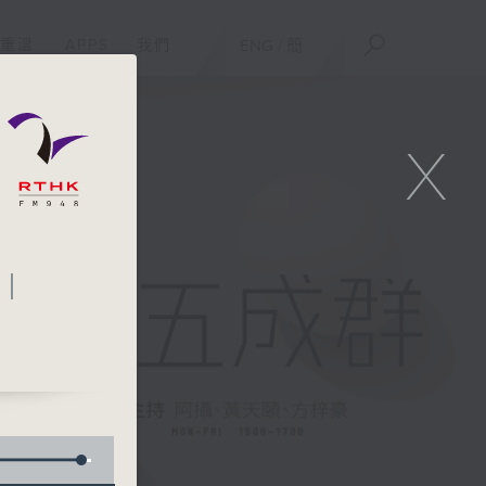
重溫
APPS
我們
ENG
/
簡
X
!｜