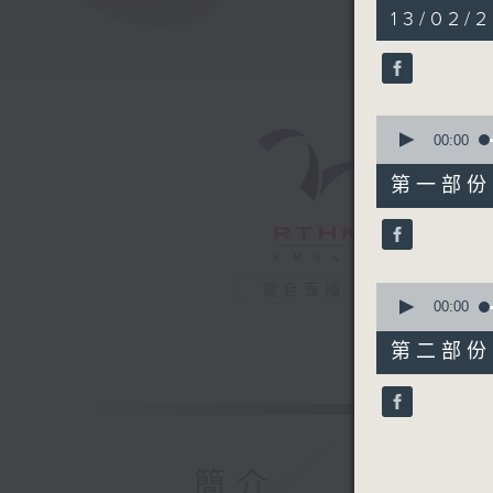
1
13/02/2
hour,
36
minutes,
17
seconds
90%
0
seconds
00:00
of
47
第一部份 P
minutes,
40
seconds
90%
0
電台直播
seconds
00:00
of
48
第二部份 P
minutes,
47
seconds
90%
簡介