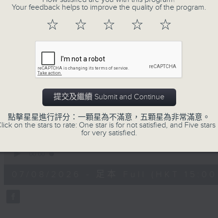
Your feedback helps to improve the quality of the program.
正所謂 快樂不知時日過。
每日兩小時，
☆
☆
☆
☆
☆
刺激遊戲，三位主持鬥到你死我活
熱門話題，等你講埋一份！
還有你最喜歡的靈異故事。
三五成群 個個好人 陪你等放工
提交及繼續 Submit and Continue
07/08/2026
點擊星星進行評分：一顆星為不滿意，五顆星為非常滿意。
lick on the stars to rate: One star is for not satisfied, and Five stars 
for very satisfied.
三五成群
0
seconds
00:00
of
1
07/08/2026 - 足本 Full (HKT 15:00 
hour,
36
minutes,
25
seconds
Volume
90%