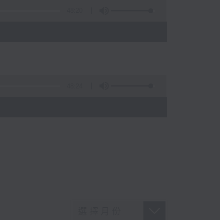
48:20
48:24
)