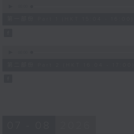
0
seconds
00:00
of
48
第一部份 Part 1 (HKT 15:04 - 16:00)
minutes,
20
seconds
Volume
90%
0
seconds
00:00
of
48
第二部份 Part 2 (HKT 16:04 - 17:00
minutes,
24
seconds
Volume
90%
07 - 08
2026