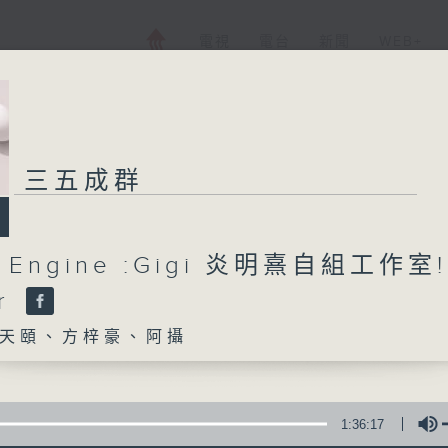
電視
電台
新聞
WEB+
三五成群
h Engine :Gigi 炎明熹自組工作室
r
天頤、方梓豪、阿攝
1:36:17