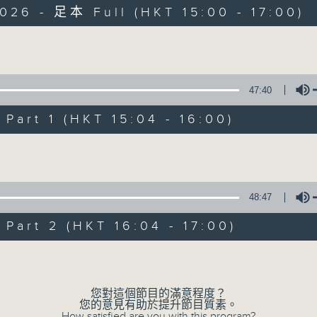
026 - 足本 Full (HKT 15:00 - 17:00)
Volume
47:40
art 1 (HKT 15:04 - 16:00)
三五成群
Volume
所有集數
48:47
您喜歡這個節目嗎?
art 2 (HKT 16:04 - 17:00)
Volume
主持人：黃天頤、方梓豪、阿攝
最飯氣攻心的時間，最渴望放工的時間，
您對這個節目的滿意程度？
您的意見有助於提升節目質素。
有天頤、梓豪、阿攝陪你快樂度過！
How satisfied are you with this program?