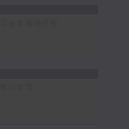
 家家有本難唸的經
舅父靈魂...