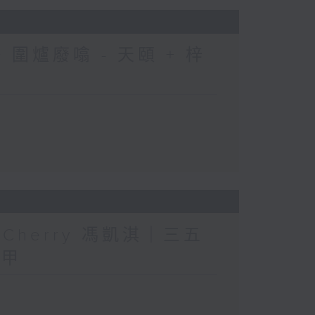
圍爐廢噏 - 天頤 + 梓
人」Cherry 馮凱淇｜三五
三甲