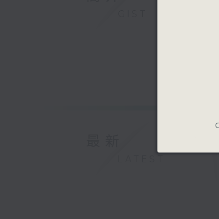
GIST
C
最新
LATEST