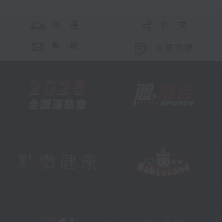
交 通
社 交
聯 絡
公眾回饋