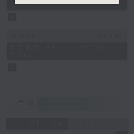
minutes,
16:00)
20
seconds
0
seconds
00:00
48:24
of
48
第二部份 Part 2 (HKT 16:04 -
minutes,
17:00)
24
seconds
重溫
CATCHUP
07 - 08
2026