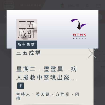
ENG
/
簡
×
全新 RTHK On The Go
取得
一手掌握 RTHK 電台、電視節目
所有集數
X
三五成群
星期二...靈靈異...病
人搶救中靈魂出竅...
主持人：黃天頤、方梓豪、阿
攝