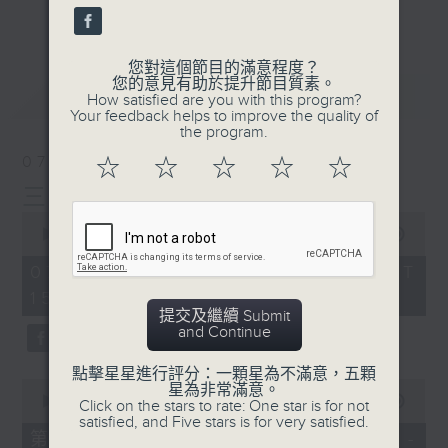
刺激遊戲，三位主持鬥到你死我活
更多...
熱門話題，等你講埋一份！
您對這個節目的滿意程度？
還有你最喜歡的靈異故事。
您的意見有助於提升節目質素。
最新
LATEST
How satisfied are you with this program?
三五成群 個個好人 陪你等放工
Your feedback helps to improve the quality of
the program.
07/08/2026
☆
☆
☆
☆
☆
三五成群
0
seconds
00:00
1:36:25
of
1
07/08/2026 - 足本 Full (HKT
hour,
15:00 - 17:00)
36
minutes,
提交及繼續 Submit
25
and Continue
seconds
點擊星星進行評分：一顆星為不滿意，五顆
0
星為非常滿意。
seconds
00:00
48:20
Click on the stars to rate: One star is for not
of
satisfied, and Five stars is for very satisfied.
48
第一部份 Part 1 (HKT 15:04 -