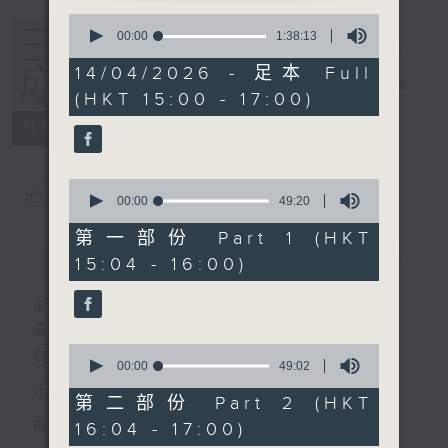
0
seconds
00:00
1:38:13
of
1
14/04/2026 - 足本 Full
hour,
三五成群
電台直播
(HKT 15:00 - 17:00)
38
minutes,
所有集數
13
seconds
0
您喜歡這個節目嗎?
seconds
00:00
49:20
of
49
第一部份 Part 1 (HKT
minutes,
簡介
GIST
15:04 - 16:00)
20
seconds
主持人：黃天頤、方梓豪、阿攝
最飯氣攻心的時間，最渴望放工的時間，
0
有天頤、梓豪、阿攝陪你快樂度過！
seconds
00:00
49:02
of
正所謂 快樂不知時日過。
49
第二部份 Part 2 (HKT
minutes,
每日兩小時，
16:04 - 17:00)
2
seconds