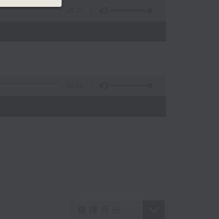
48:20
48:24
)