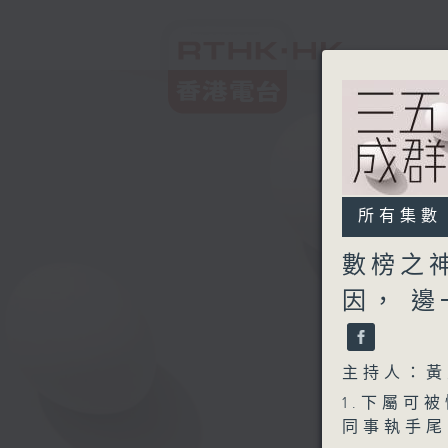
所有集數
數榜之
因， 邊
主持人：黃
1.下屬可
同事執手尾