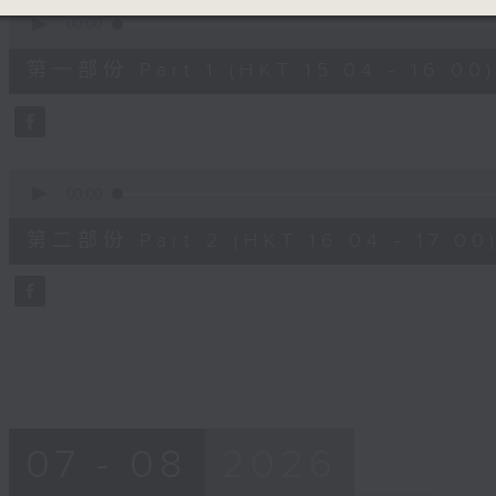
0
seconds
00:00
of
48
第一部份 Part 1 (HKT 15:04 - 16:00)
minutes,
20
seconds
Volume
90%
0
seconds
00:00
of
48
第二部份 Part 2 (HKT 16:04 - 17:00
minutes,
24
seconds
Volume
90%
07 - 08
2026