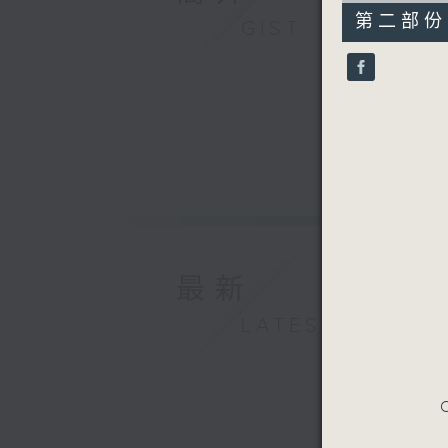
49
第二部份 P
GIST
minutes,
45
seconds
90%
最新
LATEST
C