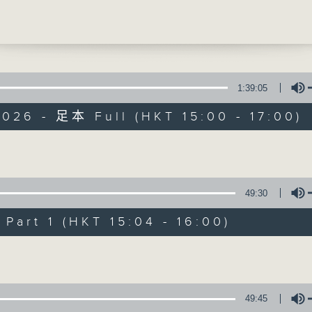
決定 6.基本嘅體力勞動工作都要人類出手 7.人
更新就要比錢 8.需要人去指示AI做野，原創性都
時人都係較為相信人、想同人溝通 10.人可以比到
1:39:05
026 - 足本 Full (HKT 15:00 - 17:00)
三五成群
Volume
所有集數
49:30
您喜歡這個節目嗎?
art 1 (HKT 15:04 - 16:00)
Volume
主持人：黃天頤、方梓豪、阿攝
最飯氣攻心的時間，最渴望放工的時間，
49:45
有天頤、梓豪、阿攝陪你快樂度過！