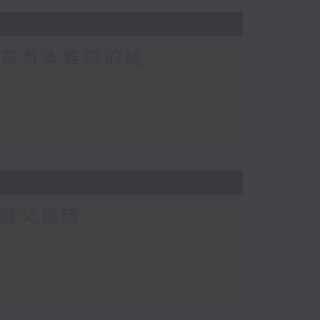
 家家有本難唸的經
舅父靈魂...