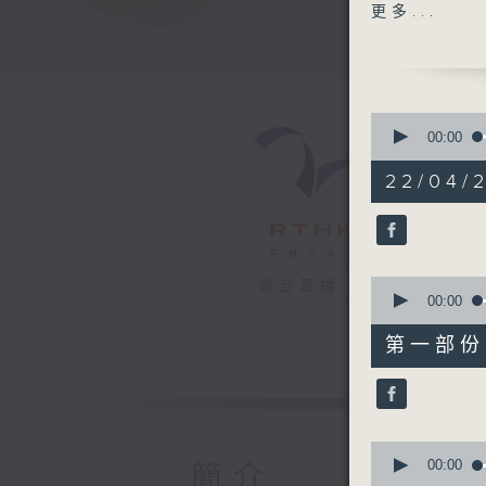
都要由人去
更多...
凍薪但AI
人 9.暫
價值同事
0
seconds
00:00
of
1
22/04/2
hour,
39
minutes,
5
seconds
90%
0
電台直播
seconds
00:00
of
49
第一部份 P
minutes,
30
seconds
90%
0
seconds
00:00
簡介
of