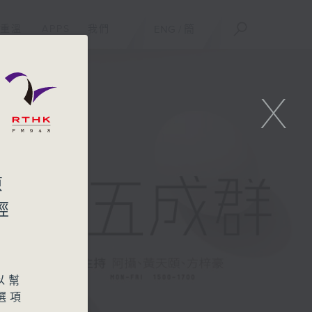
重溫
APPS
我們
ENG
/
簡
X
原
經
以幫
選項