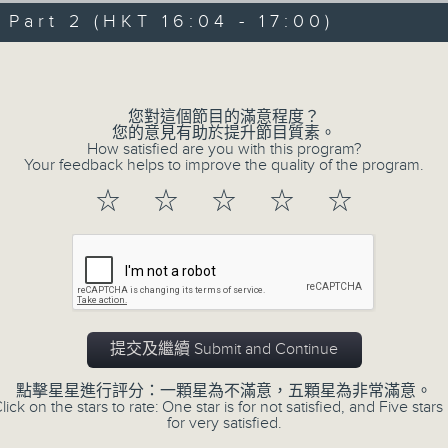
正所謂 快樂不知時日過。
art 2 (HKT 16:04 - 17:00)
每日兩小時，
Volume
刺激遊戲，三位主持鬥到你死我活
熱門話題，等你講埋一份！
您對這個節目的滿意程度？
還有你最喜歡的靈異故事。
您的意見有助於提升節目質素。
How satisfied are you with this program?
三五成群 個個好人 陪你等放工
Your feedback helps to improve the quality of the program.
☆
☆
☆
☆
☆
07/08/2026
三五成群
0
seconds
00:00
of
提交及繼續 Submit and Continue
1
07/08/2026 - 足本 Full (HKT 15:00 
hour,
36
點擊星星進行評分：一顆星為不滿意，五顆星為非常滿意。
minutes,
lick on the stars to rate: One star is for not satisfied, and Five stars 
25
for very satisfied.
seconds
Volume
90%