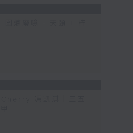
圍爐廢噏 - 天頤 + 梓
人」Cherry 馮凱淇｜三五
三甲