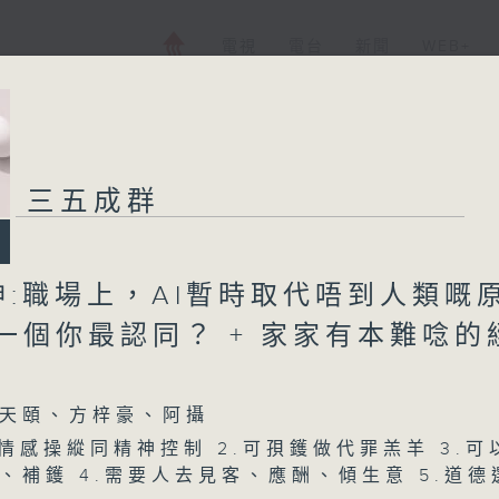
電視
電台
新聞
WEB+
三五成群
神:職場上，AI暫時取代唔到人類嘅
一個你最認同？ + 家家有本難唸的
天頤、方梓豪、阿攝
被情感操縱同精神控制 2.可孭鑊做代罪羔羊 3.可
、補鑊 4.需要人去見客、應酬、傾生意 5.道德