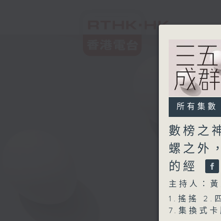
所有集數
數榜之
螺之外，
的經
主持人：黃
1.搖搖 2
7.集換式卡