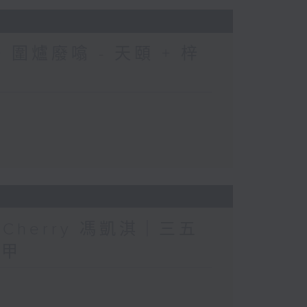
圍爐廢噏 - 天頤 + 梓
人」Cherry 馮凱淇｜三五
三甲