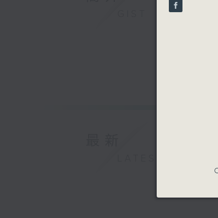
seconds
90%
GIST
最新
LATEST
C