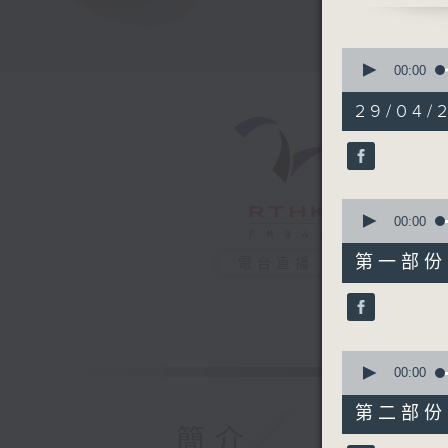
0
seconds
00:00
of
1
29/04/2
hour,
38
minutes,
17
seconds
90%
0
seconds
00:00
of
49
第一部份 P
電台直播
minutes,
30
seconds
90%
0
seconds
00:00
of
48
第二部份 P
minutes,
簡介
56