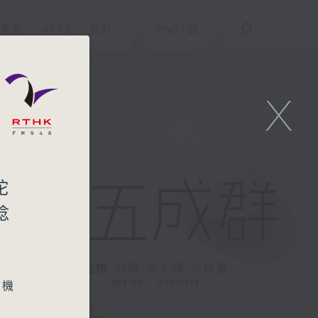
重溫
APPS
我們
ENG
/
簡
X
陀
唸
物機