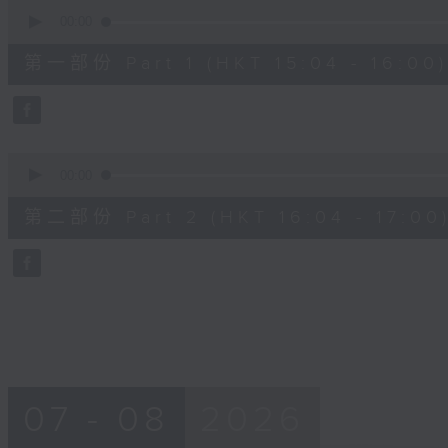
0
seconds
00:00
of
48
第一部份 Part 1 (HKT 15:04 - 16:00)
minutes,
20
seconds
Volume
90%
0
seconds
00:00
of
48
第二部份 Part 2 (HKT 16:04 - 17:00
minutes,
24
seconds
Volume
90%
07 - 08
2026