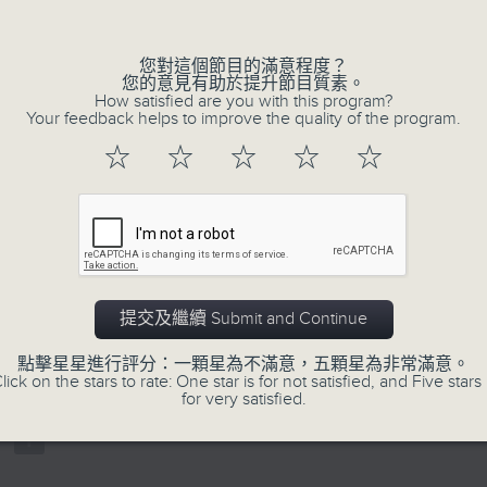
Volume
正所謂 快樂不知時日過。
每日兩小時，
您對這個節目的滿意程度？
刺激遊戲，三位主持鬥到你死我活
您的意見有助於提升節目質素。
How satisfied are you with this program?
熱門話題，等你講埋一份！
Your feedback helps to improve the quality of the program.
還有你最喜歡的靈異故事。
☆
☆
☆
☆
☆
三五成群 個個好人 陪你等放工
07/08/2026
三五成群
提交及繼續 Submit and Continue
0
seconds
00:00
of
點擊星星進行評分：一顆星為不滿意，五顆星為非常滿意。
1
lick on the stars to rate: One star is for not satisfied, and Five stars 
07/08/2026 - 足本 Full (HKT 15:00 
hour,
for very satisfied.
36
minutes,
25
seconds
Volume
90%