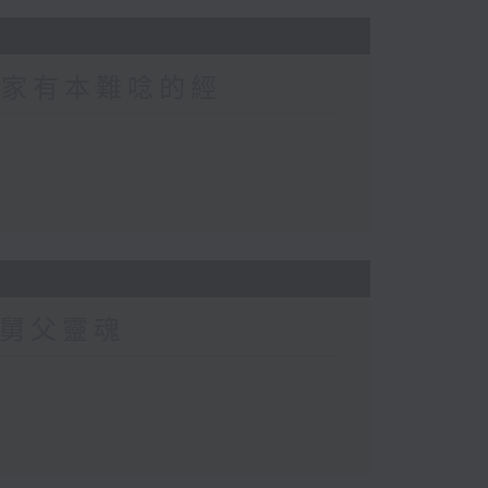
 家家有本難唸的經
舅父靈魂...