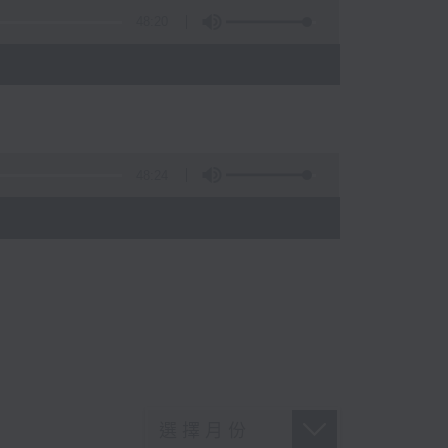
48:20
48:24
)