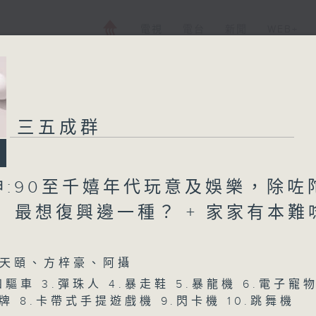
電視
電台
新聞
WEB+
三五成群
神:90至千嬉年代玩意及娛樂，除咗
 最想復興邊一種？ + 家家有本難
天頤、方梓豪、阿攝
.四驅車 3.彈珠人 4.暴走鞋 5.暴龍機 6.電子寵
牌 8.卡帶式手提遊戲機 9.閃卡機 10.跳舞機