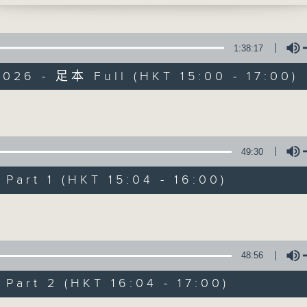
1:38:17
026 - 足本 Full (HKT 15:00 - 17:00)
Volume
三五成群
49:30
所有集數
art 1 (HKT 15:04 - 16:00)
Volume
您喜歡這個節目嗎?
48:56
主持人：黃天頤、方梓豪、阿攝
最飯氣攻心的時間，最渴望放工的時間，
art 2 (HKT 16:04 - 17:00)
有天頤、梓豪、阿攝陪你快樂度過！