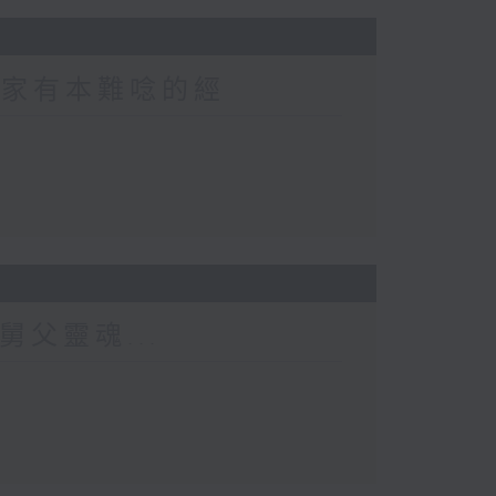
 家家有本難唸的經
舅父靈魂...