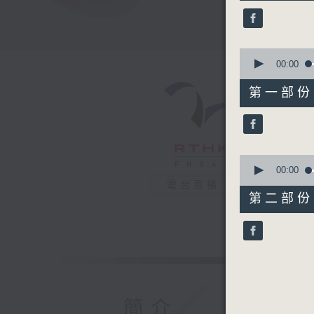
38
minutes,
10
seconds
90%
0
seconds
00:00
of
49
第一部份 P
minutes,
0
seconds
90%
0
seconds
00:00
of
電台直播
49
第二部份 P
minutes,
20
seconds
90%
簡介