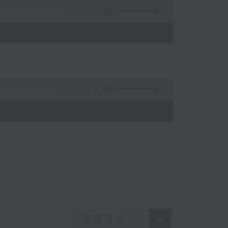
48:20
48:24
)