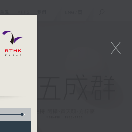
重溫
APPS
我們
ENG
/
簡
X