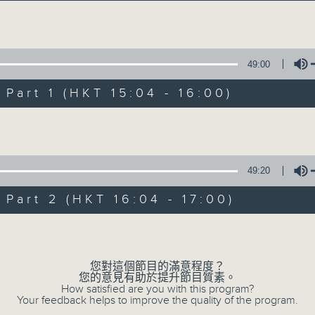
Volume
49:00
art 1 (HKT 15:04 - 16:00)
Volume
三五成群
所有集數
49:20
art 2 (HKT 16:04 - 17:00)
您喜歡這個節目嗎?
Volume
您對這個節目的滿意程度？
主持人：黃天頤、方梓豪、阿攝
您的意見有助於提升節目質素。
最飯氣攻心的時間，最渴望放工的時間，
How satisfied are you with this program?
Your feedback helps to improve the quality of the program.
有天頤、梓豪、阿攝陪你快樂度過！