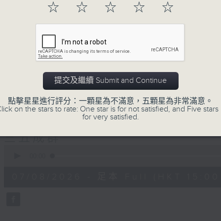
☆
☆
☆
☆
☆
正所謂 快樂不知時日過。
每日兩小時，
刺激遊戲，三位主持鬥到你死我活
熱門話題，等你講埋一份！
還有你最喜歡的靈異故事。
三五成群 個個好人 陪你等放工
提交及繼續 Submit and Continue
點擊星星進行評分：一顆星為不滿意，五顆星為非常滿意。
lick on the stars to rate: One star is for not satisfied, and Five stars 
07/08/2026
for very satisfied.
三五成群
0
seconds
00:00
of
1
07/08/2026 - 足本 Full (HKT 15:00 
hour,
36
minutes,
25
seconds
Volume
90%