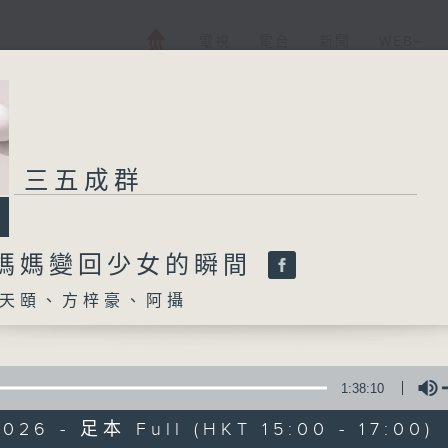
電視
電台
新聞
WEB+
三五成群
:媽媽變回少女的瞬間
天頤、方梓豪、阿攝
1:38:10
026 - 足本 Full (HKT 15:00 - 17:00)