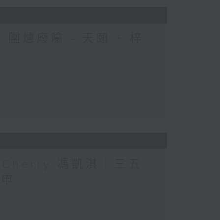
圍爐廢噏 - 天頤 + 梓
人」Cherry 馮凱淇｜三五
三甲