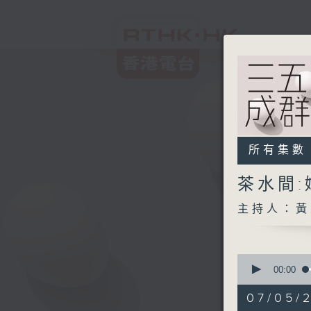
所有集數
茶水間
主持人：黃
0
seconds
00:00
of
1
07/05/2
hour,