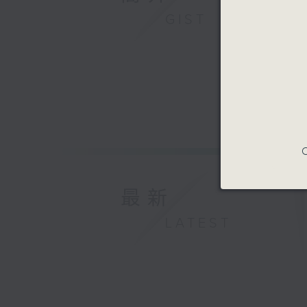
GIST
C
最新
LATEST