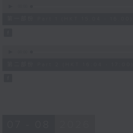
0
seconds
00:00
of
48
第一部份 Part 1 (HKT 15:04 - 16:00)
minutes,
20
seconds
Volume
90%
0
seconds
00:00
of
48
第二部份 Part 2 (HKT 16:04 - 17:00
minutes,
24
seconds
Volume
90%
07 - 08
2026