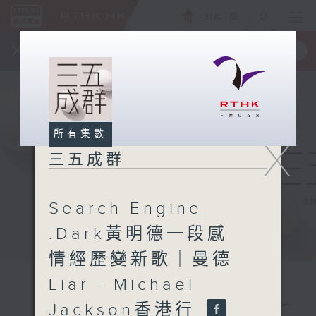
ENG
/
簡
×
全新 RTHK On The Go
取得
一手掌握 RTHK 電台、電視節目
所有集數
X
三五成群
Search Engine
:Dark黃明德一段感
情經歷變新歌｜曼德
Liar - Michael
Jackson香港行