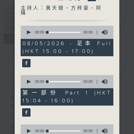
主持人：黃天頤、方梓豪、阿
攝
三五成群
電台直播
0
seconds
00:00
00:00
of
所有集數
0
08/05/2026 - 足本 Full
seconds
(HKT 15:00 - 17:00)
您喜歡這個節目嗎?
簡介
GIST
0
seconds
00:00
00:00
of
0
主持人：黃天頤、方梓豪、阿攝
第一部份 Part 1 (HKT
seconds
最飯氣攻心的時間，最渴望放工的時間，
15:04 - 16:00)
有天頤、梓豪、阿攝陪你快樂度過！
正所謂 快樂不知時日過。
0
每日兩小時，
seconds
00:00
00:00