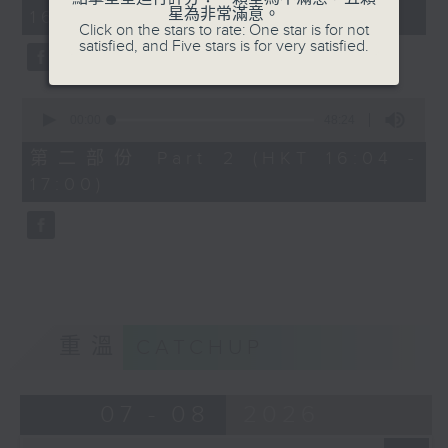
minutes,
星為非常滿意。
16:00)
20
Click on the stars to rate: One star is for not
seconds
satisfied, and Five stars is for very satisfied.
0
seconds
00:00
48:24
of
48
第二部份 Part 2 (HKT 16:04 -
minutes,
17:00)
24
seconds
重溫
CATCHUP
07 - 08
2026