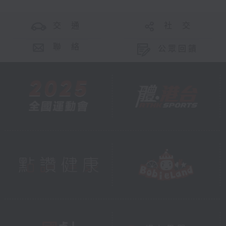
交 通
社 交
聯 絡
公眾回饋