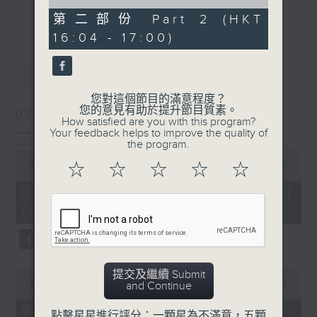
of
刺激遊戲，三位主持鬥到你死我活
更多...
0
第二部份 Part 2 (HKT
seconds
熱門話題，等你講埋一份！
16:04 - 17:00)
還有你最喜歡的靈異故事。
最新
LATEST
三五成群 個個好人 陪你等放工
您對這個節目的滿意程度？
您的意見有助於提升節目質素。
07/08/2026
How satisfied are you with this program?
Your feedback helps to improve the quality of
三五成群
the program.
0
seconds
00:00
1:36:25
☆
☆
☆
☆
☆
of
1
07/08/2026 - 足本 Full (HKT
hour,
15:00 - 17:00)
36
minutes,
25
seconds
0
提交及繼續 Submit
seconds
00:00
48:20
and Continue
of
48
第一部份 Part 1 (HKT 15:04 -
點擊星星進行評分：一顆星為不滿意，五顆