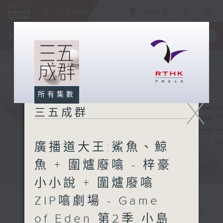
ENG
/
簡
×
全新 RTHK On The Go
取得
一手掌握 RTHK 電台、電視節目
所有集數
X
三五成群
廣播道大王:鯊魚、鯨
魚 + 圍爐廢噏 - 梓豪
小小說 + 圍爐廢噏
ZIP噏劇場 - Game
of Eden 第2季 小島