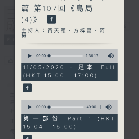
篇 第107回《島局
(4)》
三五成群
電台直播
主持人：黃天頤、方梓豪、阿
攝
所有集數
0
seconds
00:00
1:36:17
您喜歡這個節目嗎?
of
1
11/05/2026 - 足本 Full
hour,
(HKT 15:00 - 17:00)
36
簡介
GIST
minutes,
17
seconds
主持人：黃天頤、方梓豪、阿攝
0
最飯氣攻心的時間，最渴望放工的時間，
seconds
00:00
49:00
有天頤、梓豪、阿攝陪你快樂度過！
of
49
第一部份 Part 1 (HKT
正所謂 快樂不知時日過。
minutes,
15:04 - 16:00)
0
每日兩小時，
seconds