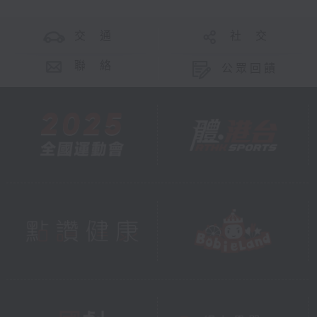
交 通
社 交
聯 絡
公眾回饋