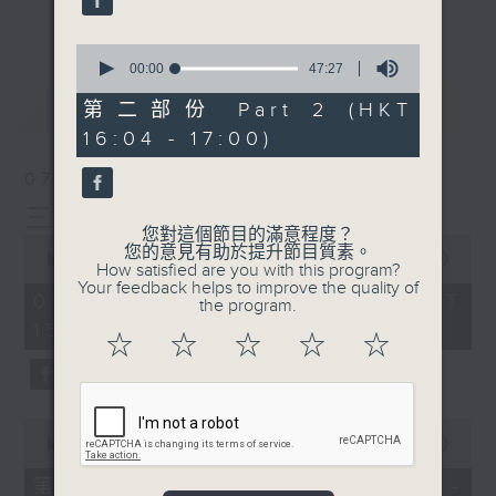
刺激遊戲，三位主持鬥到你死我活
更多...
熱門話題，等你講埋一份！
0
seconds
00:00
47:27
還有你最喜歡的靈異故事。
of
最新
LATEST
47
第二部份 Part 2 (HKT
三五成群 個個好人 陪你等放工
minutes,
16:04 - 17:00)
27
seconds
07/08/2026
三五成群
您對這個節目的滿意程度？
0
您的意見有助於提升節目質素。
seconds
00:00
1:36:25
How satisfied are you with this program?
of
Your feedback helps to improve the quality of
1
07/08/2026 - 足本 Full (HKT
the program.
hour,
15:00 - 17:00)
36
☆
☆
☆
☆
☆
minutes,
25
seconds
0
seconds
00:00
48:20
of
48
第一部份 Part 1 (HKT 15:04 -