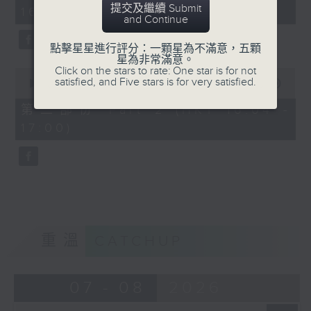
minutes,
提交及繼續 Submit
16:00)
20
and Continue
seconds
點擊星星進行評分：一顆星為不滿意，五顆
星為非常滿意。
Click on the stars to rate: One star is for not
0
satisfied, and Five stars is for very satisfied.
seconds
00:00
48:24
of
48
第二部份 Part 2 (HKT 16:04 -
minutes,
17:00)
24
seconds
重溫
CATCHUP
07 - 08
2026