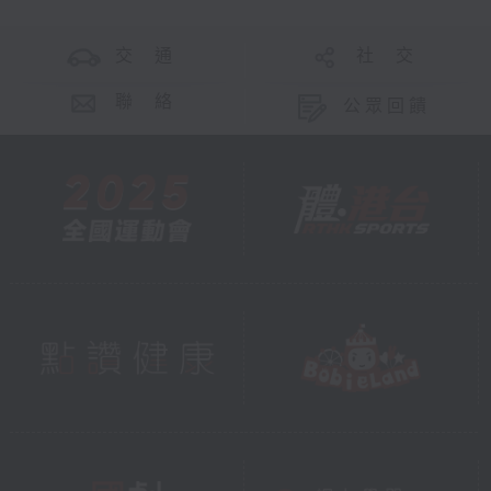
交 通
社 交
聯 絡
公眾回饋