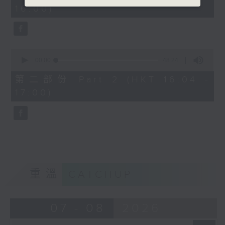
minutes,
16:00)
20
seconds
0
seconds
00:00
48:24
of
48
第二部份 Part 2 (HKT 16:04 -
minutes,
17:00)
24
seconds
重溫
CATCHUP
07 - 08
2026