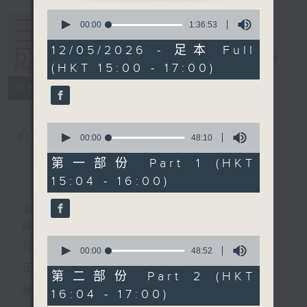
0
seconds
00:00
1:36:53
of
1
12/05/2026 - 足本 Full
hour,
三五成群
電台直播
(HKT 15:00 - 17:00)
36
minutes,
所有集數
53
seconds
0
您喜歡這個節目嗎?
seconds
00:00
48:10
of
48
第一部份 Part 1 (HKT
minutes,
簡介
GIST
15:04 - 16:00)
10
seconds
主持人：黃天頤、方梓豪、阿攝
最飯氣攻心的時間，最渴望放工的時間，
0
有天頤、梓豪、阿攝陪你快樂度過！
seconds
00:00
48:52
of
正所謂 快樂不知時日過。
48
第二部份 Part 2 (HKT
minutes,
每日兩小時，
16:04 - 17:00)
52
seconds