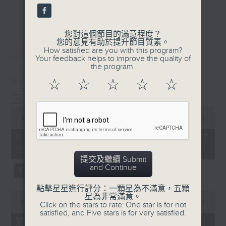
刺激遊戲，三位主持鬥到你死我活
更多...
熱門話題，等你講埋一份！
您對這個節目的滿意程度？
還有你最喜歡的靈異故事。
您的意見有助於提升節目質素。
最新
LATEST
How satisfied are you with this program?
三五成群 個個好人 陪你等放工
Your feedback helps to improve the quality of
the program.
07/08/2026
☆
☆
☆
☆
☆
三五成群
0
seconds
00:00
1:36:25
of
1
07/08/2026 - 足本 Full (HKT
hour,
15:00 - 17:00)
36
minutes,
提交及繼續 Submit
25
and Continue
seconds
點擊星星進行評分：一顆星為不滿意，五顆
0
星為非常滿意。
seconds
00:00
48:20
Click on the stars to rate: One star is for not
of
satisfied, and Five stars is for very satisfied.
48
第一部份 Part 1 (HKT 15:04 -