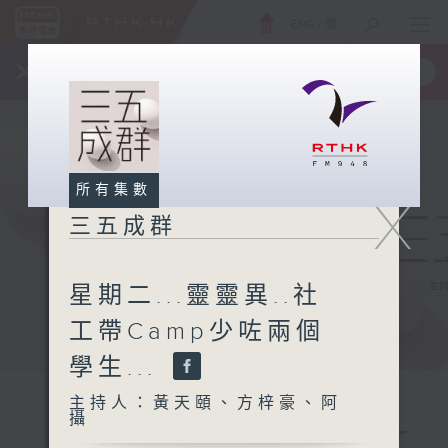
ENG
/
簡
×
全新 RTHK On The Go
取得
一手掌握 RTHK 電台、電視節目
所有集數
X
三五成群
星期二...靈靈異..社
工帶Camp少咗兩個
學生...
主持人：黃天頤、方梓豪、阿
攝