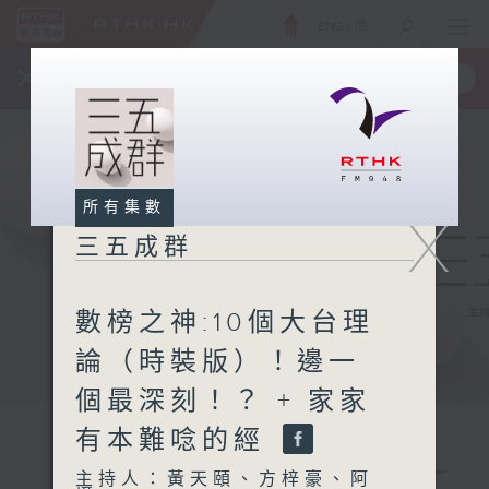
ENG
/
簡
×
全新 RTHK On The Go
取得
一手掌握 RTHK 電台、電視節目
所有集數
X
三五成群
數榜之神:10個大台理
論（時裝版）！邊一
個最深刻！？ + 家家
有本難唸的經
主持人：黃天頤、方梓豪、阿