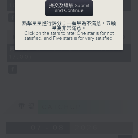
minutes,
16:00)
20
提交及繼續 Submit
seconds
and Continue
點擊星星進行評分：一顆星為不滿意，五顆
星為非常滿意。
0
Click on the stars to rate: One star is for not
seconds
00:00
48:24
satisfied, and Five stars is for very satisfied.
of
48
第二部份 Part 2 (HKT 16:04 -
minutes,
17:00)
24
seconds
重溫
CATCHUP
07 - 08
2026