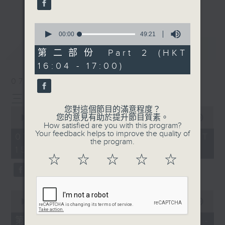
刺激遊戲，三位主持鬥到你死我活
更多...
熱門話題，等你講埋一份！
0
seconds
00:00
49:21
還有你最喜歡的靈異故事。
of
最新
LATEST
49
第二部份 Part 2 (HKT
三五成群 個個好人 陪你等放工
minutes,
16:04 - 17:00)
21
seconds
07/08/2026
三五成群
您對這個節目的滿意程度？
0
您的意見有助於提升節目質素。
seconds
00:00
1:36:25
How satisfied are you with this program?
of
Your feedback helps to improve the quality of
1
07/08/2026 - 足本 Full (HKT
the program.
hour,
15:00 - 17:00)
36
☆
☆
☆
☆
☆
minutes,
25
seconds
0
seconds
00:00
48:20
of
48
第一部份 Part 1 (HKT 15:04 -