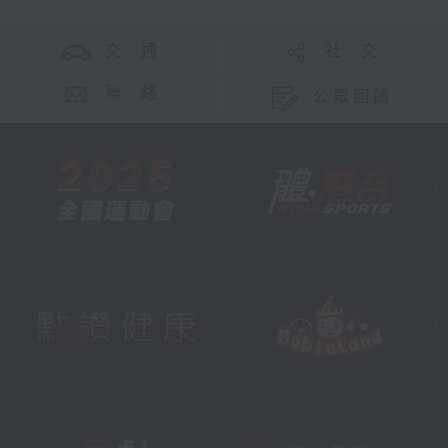
交 通
社 交
聯 絡
公眾回饋