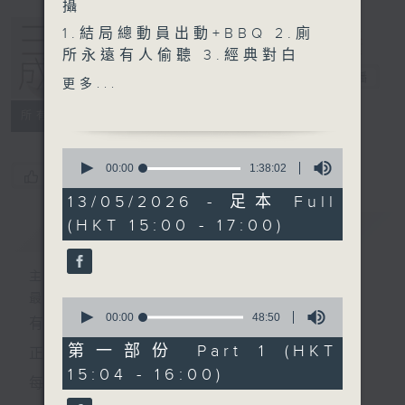
攝
1.結局總動員出動+BBQ 2.廁
所永遠有人偷聽 3.經典對白
「我煮個麵你食啊」 4.失憶
三五成群
電台直播
更多...
事件（撞多次會好返、用失憶
所有集數
去鋪續集） 5.出水（遇到第
三者潑水，做錯事被拒絕一定
0
會落雨） 6.兇手有多重人格
seconds
00:00
1:38:02
您喜歡這個節目嗎?
of
（平時係好人） 7.主角愛上
1
13/05/2026 - 足本 Full
嘅係仇人/親人 8.臨死前有大
hour,
(HKT 15:00 - 17:00)
38
簡介
量遺言 9.大結局前奸人會剖
GIST
minutes,
析一切 10.子誠一定有陰謀
2
seconds
主持人：黃天頤、方梓豪、阿攝
最飯氣攻心的時間，最渴望放工的時間，
0
seconds
00:00
48:50
有天頤、梓豪、阿攝陪你快樂度過！
of
48
第一部份 Part 1 (HKT
正所謂 快樂不知時日過。
minutes,
15:04 - 16:00)
50
每日兩小時，
seconds