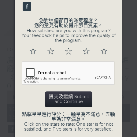
刺激遊戲，三位主持鬥到你死我活
更多...
熱門話題，等你講埋一份！
您對這個節目的滿意程度？
還有你最喜歡的靈異故事。
您的意見有助於提升節目質素。
最新
LATEST
How satisfied are you with this program?
三五成群 個個好人 陪你等放工
Your feedback helps to improve the quality of
the program.
10/08/2026
☆
☆
☆
☆
☆
廣播道大王:鎖的演變史+ 圍爐
廢噏 - 天頤 + 梓豪小小說 +
《西西柯弗斯》余常滿篇 Day
0
0
提交及繼續 Submit
seconds
00:00
1:51:59
and Continue
of
1
10/08/2026 - 足本 Full (HKT
hour,
點擊星星進行評分：一顆星為不滿意，五顆
15:04 - 17:00)
51
星為非常滿意。
minutes,
Click on the stars to rate: One star is for not
59
satisfied, and Five stars is for very satisfied.
seconds