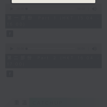
0
seconds
00:00
56:10
of
56
第一部份 Part 1 (HKT 15:04 -
minutes,
16:00)
10
seconds
0
seconds
00:00
56:09
of
56
第二部份 Part 2 (HKT 16:04 -
minutes,
17:00)
9
seconds
重溫
CATCHUP