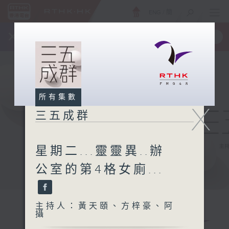
ENG
/
簡
×
全新 RTHK On The Go
取得
一手掌握 RTHK 電台、電視節目
所有集數
X
三五成群
星期二...靈靈異..辦
公室的第4格女廁...
主持人：黃天頤、方梓豪、阿
攝