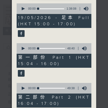
0
seconds
00:00
1:38:08
of
1
19/05/2026 - 足本 Full
hour,
三五成群
電台直播
(HKT 15:00 - 17:00)
38
minutes,
所有集數
8
seconds
0
您喜歡這個節目嗎?
seconds
00:00
48:40
of
48
第一部份 Part 1 (HKT
minutes,
簡介
GIST
15:04 - 16:00)
40
seconds
主持人：黃天頤、方梓豪、阿攝
最飯氣攻心的時間，最渴望放工的時間，
0
有天頤、梓豪、阿攝陪你快樂度過！
seconds
00:00
49:38
of
正所謂 快樂不知時日過。
49
第二部份 Part 2 (HKT
minutes,
每日兩小時，
16:04 - 17:00)
38
seconds