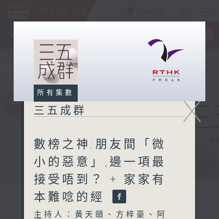
ENG
/
簡
×
全新 RTHK On The Go
取得
一手掌握 RTHK 電台、電視節目
所有集數
X
三五成群
數榜之神:朋友間「微
小的惡意」,邊一項最
接受唔到？ + 家家有
本難唸的經
主持人：黃天頤、方梓豪、阿