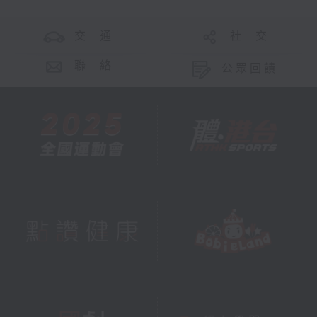
交 通
社 交
聯 絡
公眾回饋