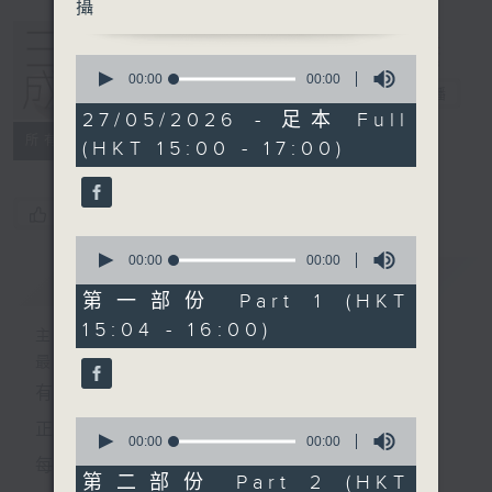
攝
0
seconds
00:00
00:00
三五成群
電台直播
of
0
27/05/2026 - 足本 Full
seconds
所有集數
(HKT 15:00 - 17:00)
您喜歡這個節目嗎?
0
seconds
00:00
00:00
簡介
GIST
of
0
第一部份 Part 1 (HKT
seconds
15:04 - 16:00)
主持人：黃天頤、方梓豪、阿攝
最飯氣攻心的時間，最渴望放工的時間，
有天頤、梓豪、阿攝陪你快樂度過！
0
正所謂 快樂不知時日過。
seconds
00:00
00:00
of
每日兩小時，
0
第二部份 Part 2 (HKT