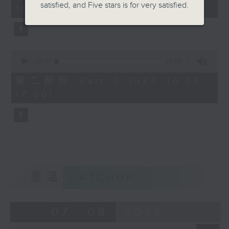
minutes,
satisfied, and Five stars is for very satisfied.
16:00)
20
seconds
0
seconds
00:00
48:24
of
48
第二部份 Part 2 (HKT 16:04 -
minutes,
17:00)
24
seconds
重溫
CATCHUP
07 - 08
2026