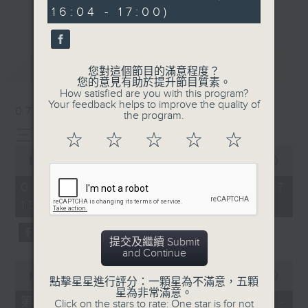
seconds
刺激遊戲，三位主持鬥到你死我活
更多...
16:04 - 17:00)
熱門話題，等你講埋一份！
還有你最喜歡的靈異故事。
最新
LATEST
您對這個節目的滿意程度？
三五成群 個個好人 陪你等放工
您的意見有助於提升節目質素。
How satisfied are you with this program?
Your feedback helps to improve the quality of
07/08/2026
the program.
三五成群
☆
☆
☆
☆
☆
0
seconds
00:00
1:36:25
of
1
07/08/2026 - 足本 Full (HKT
hour,
15:00 - 17:00)
36
minutes,
25
seconds
提交及繼續 Submit
and Continue
0
seconds
00:00
48:20
點擊星星進行評分：一顆星為不滿意，五顆
of
星為非常滿意。
48
第一部份 Part 1 (HKT 15:04 -
Click on the stars to rate: One star is for not