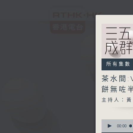
所有集數
茶水間:V
餅無咗半
主持人：黃
0
seconds
00:00
of