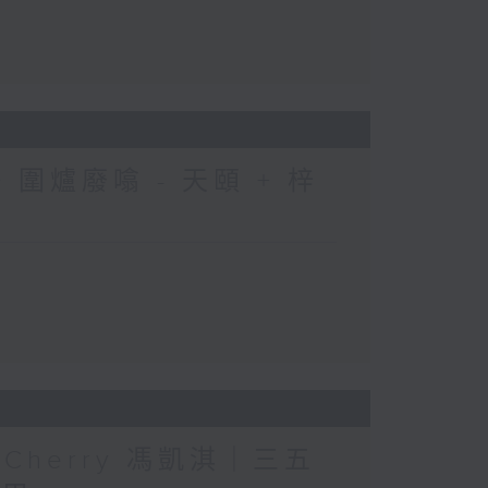
圍爐廢噏 - 天頤 + 梓
人」Cherry 馮凱淇｜三五