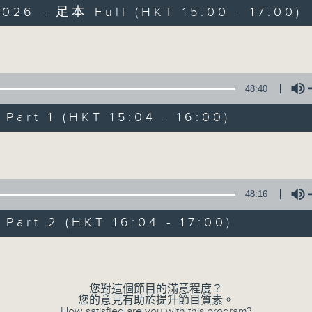
026 - 足本 Full (HKT 15:00 - 17:00)
Volume
48:40
art 1 (HKT 15:04 - 16:00)
三五成群
Volume
所有集數
48:16
您喜歡這個節目嗎?
art 2 (HKT 16:04 - 17:00)
Volume
主持人：黃天頤、方梓豪、阿攝
最飯氣攻心的時間，最渴望放工的時間，
您對這個節目的滿意程度？
您的意見有助於提升節目質素。
有天頤、梓豪、阿攝陪你快樂度過！
How satisfied are you with this program?