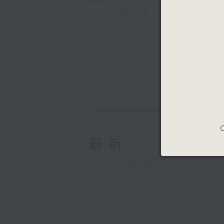
GIST
C
最新
LATEST