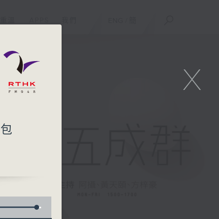
重溫
APPS
我們
ENG
/
簡
X
 包