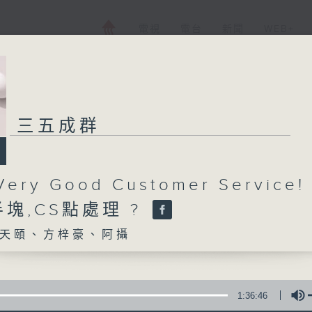
電視
電台
新聞
WEB+
三五成群
ery Good Customer Service!
塊,CS點處理 ?
天頤、方梓豪、阿攝
1:36:46