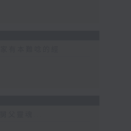
 家家有本難唸的經
舅父靈魂...