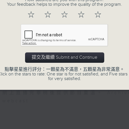
Your feedback helps to improve the quality of the program.
正所謂 快樂不知時日過。
每日兩小時，
☆
☆
☆
☆
☆
刺激遊戲，三位主持鬥到你死我活
熱門話題，等你講埋一份！
還有你最喜歡的靈異故事。
三五成群 個個好人 陪你等放工
提交及繼續 Submit and Continue
07/08/2026
點擊星星進行評分：一顆星為不滿意，五顆星為非常滿意。
lick on the stars to rate: One star is for not satisfied, and Five stars 
for very satisfied.
三五成群
網上直播完畢稍後提供節目重溫。 Archive will 
webcast