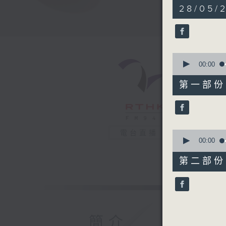
1
28/05/2
hour,
36
minutes,
46
seconds
90%
0
seconds
00:00
of
48
第一部份 P
minutes,
40
seconds
90%
0
電台直播
seconds
00:00
of
48
第二部份 P
minutes,
16
seconds
90%
簡介