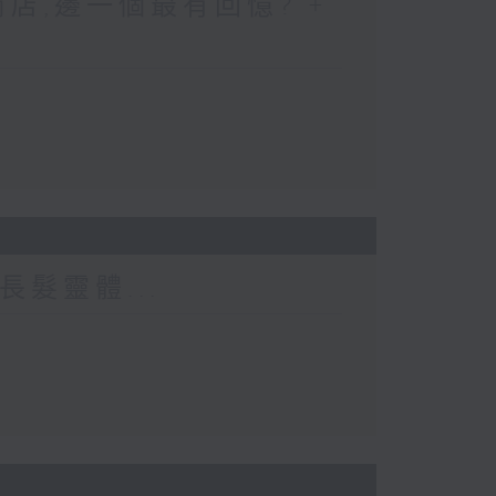
店,邊一個最有回憶? +
長髮靈體...