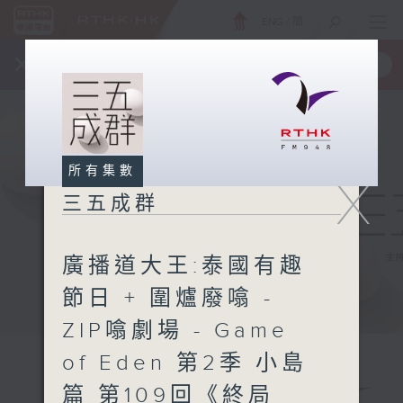
ENG
/
簡
×
全新 RTHK On The Go
取得
一手掌握 RTHK 電台、電視節目
所有集數
X
三五成群
廣播道大王:泰國有趣
節日 + 圍爐廢噏 -
ZIP噏劇場 - Game
of Eden 第2季 小島
篇 第109回《終局