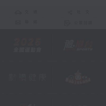
交 通
社 交
聯 絡
公眾回饋