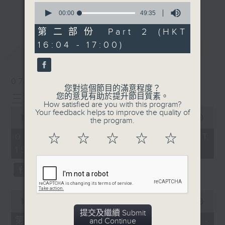
刺激遊戲，三位主持鬥到你死我活
0
更多...
seconds
00:00
49:35
熱門話題，等你講埋一份！
of
49
第二部份 Part 2 (HKT
還有你最喜歡的靈異故事。
minutes,
16:04 - 17:00)
35
最新
LATEST
seconds
三五成群 個個好人 陪你等放工
07/08/2026
您對這個節目的滿意程度？
您的意見有助於提升節目質素。
三五成群
How satisfied are you with this program?
0
Your feedback helps to improve the quality of
seconds
00:00
1:36:25
the program.
of
1
07/08/2026 - 足本 Full (HKT
☆
☆
☆
☆
☆
hour,
15:00 - 17:00)
36
minutes,
25
seconds
0
seconds
00:00
48:20
of
提交及繼續 Submit
48
第一部份 Part 1 (HKT 15:04 -
and Continue