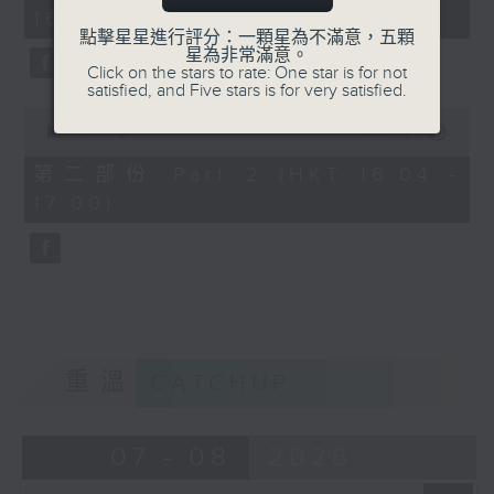
minutes,
16:00)
20
seconds
點擊星星進行評分：一顆星為不滿意，五顆
星為非常滿意。
Click on the stars to rate: One star is for not
satisfied, and Five stars is for very satisfied.
0
seconds
00:00
48:24
of
48
第二部份 Part 2 (HKT 16:04 -
minutes,
17:00)
24
seconds
重溫
CATCHUP
07 - 08
2026