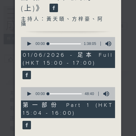
(上)》
主持人：黃天頤、方梓豪、阿
攝
三五成群
電台直播
0
所有集數
seconds
00:00
1:38:05
of
1
01/06/2026 - 足本 Full
hour,
您喜歡這個節目嗎?
(HKT 15:00 - 17:00)
38
minutes,
5
簡介
GIST
seconds
0
主持人：黃天頤、方梓豪、阿攝
seconds
00:00
48:40
of
最飯氣攻心的時間，最渴望放工的時間，
48
第一部份 Part 1 (HKT
有天頤、梓豪、阿攝陪你快樂度過！
minutes,
15:04 - 16:00)
40
seconds
正所謂 快樂不知時日過。
每日兩小時，