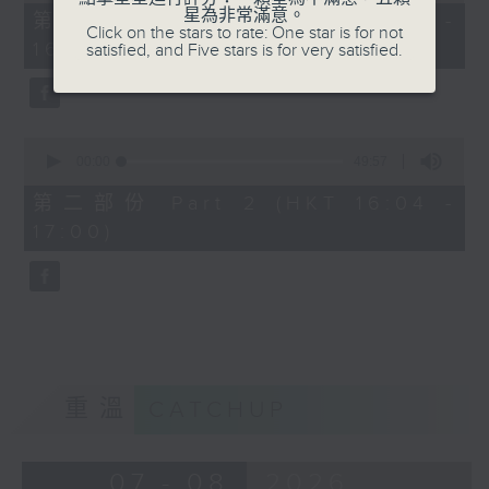
49
星為非常滿意。
第一部份 Part 1 (HKT 15:04 -
minutes,
Click on the stars to rate: One star is for not
16:00)
20
satisfied, and Five stars is for very satisfied.
seconds
0
seconds
00:00
49:57
of
49
第二部份 Part 2 (HKT 16:04 -
minutes,
17:00)
57
seconds
重溫
CATCHUP
07 - 08
2026