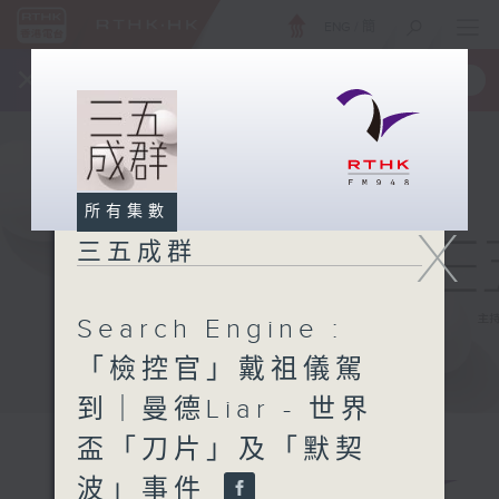
ENG
/
簡
×
全新 RTHK On The Go
取得
一手掌握 RTHK 電台、電視節目
所有集數
X
三五成群
Search Engine :
「檢控官」戴祖儀駕
到｜曼德Liar - 世界
盃「刀片」及「默契
波」事件