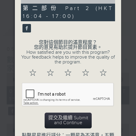
of
刺激遊戲，三位主持鬥到你死我活
更多...
49
第二部份 Part 2 (HKT
minutes,
熱門話題，等你講埋一份！
16:04 - 17:00)
46
seconds
還有你最喜歡的靈異故事。
最新
LATEST
三五成群 個個好人 陪你等放工
您對這個節目的滿意程度？
您的意見有助於提升節目質素。
05/08/2026
How satisfied are you with this program?
Your feedback helps to improve the quality of
數榜之神:10大搬屋麻煩事! +
the program.
家家有本難唸的經
☆
☆
☆
☆
☆
0
seconds
00:00
1:39:07
of
1
05/08/2026 - 足本 Full (HKT
hour,
15:00 - 17:00)
39
minutes,
7
seconds
提交及繼續 Submit
and Continue
0
seconds
00:00
49:20
of
點擊星星進行評分：一顆星為不滿意，五顆