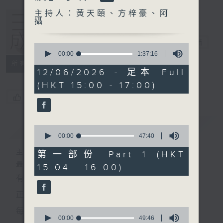
主持人：黃天頤、方梓豪、阿
攝
三五成群
電台直播
0
seconds
00:00
1:37:16
of
所有集數
1
12/06/2026 - 足本 Full
hour,
(HKT 15:00 - 17:00)
37
minutes,
您喜歡這個節目嗎?
16
seconds
簡介
GIST
0
seconds
00:00
47:40
of
47
主持人：黃天頤、方梓豪、阿攝
第一部份 Part 1 (HKT
minutes,
最飯氣攻心的時間，最渴望放工的時間，
15:04 - 16:00)
40
seconds
有天頤、梓豪、阿攝陪你快樂度過！
正所謂 快樂不知時日過。
0
每日兩小時，
seconds
00:00
49:46