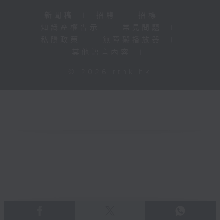
新聞稿
|
招聘
|
招標
|
知識產權告示
|
常見問題
|
私隱政策
|
無障礙播放器
|
其他語言內容
|
© 2026 rthk.hk