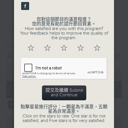
刺激遊戲，三位主持鬥到你死我活
更多...
熱門話題，等你講埋一份！
您對這個節目的滿意程度？
還有你最喜歡的靈異故事。
您的意見有助於提升節目質素。
最新
LATEST
How satisfied are you with this program?
三五成群 個個好人 陪你等放工
Your feedback helps to improve the quality of
the program.
06/08/2026
☆
☆
☆
☆
☆
茶水間:最差嘅搬屋經歷! 搬屋
公司有人但無車???
0
seconds
00:00
1:38:28
of
1
06/08/2026 - 足本 Full (HKT
hour,
提交及繼續 Submit
15:00 - 17:00)
38
and Continue
minutes,
28
點擊星星進行評分：一顆星為不滿意，五顆
seconds
星為非常滿意。
Click on the stars to rate: One star is for not
0
satisfied, and Five stars is for very satisfied.
seconds
00:00
49:40
of