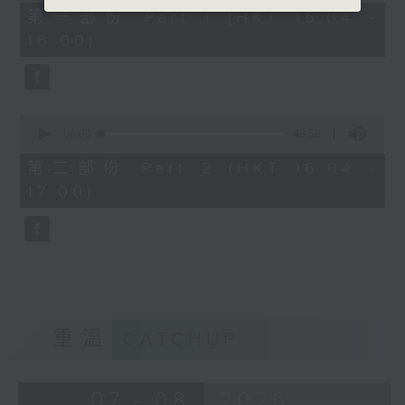
49
第一部份 Part 1 (HKT 15:04 -
minutes,
16:00)
40
seconds
0
seconds
00:00
48:58
of
48
第二部份 Part 2 (HKT 16:04 -
minutes,
17:00)
58
seconds
重溫
CATCHUP
07 - 08
2026