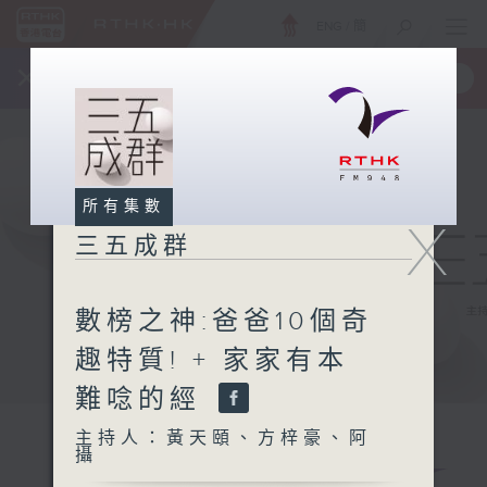
ENG
/
簡
×
全新 RTHK On The Go
取得
一手掌握 RTHK 電台、電視節目
所有集數
X
三五成群
數榜之神:爸爸10個奇
趣特質! + 家家有本
難唸的經
主持人：黃天頤、方梓豪、阿
攝