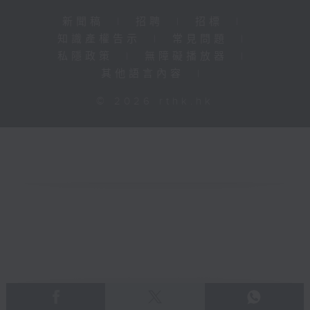
新聞稿
|
招聘
|
招標
|
知識產權告示
|
常見問題
|
私隱政策
|
無障礙播放器
|
其他語言內容
|
© 2026 rthk.hk