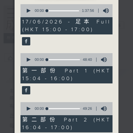
0
seconds
00:00
1:37:56
of
1
17/06/2026 - 足本 Full
hour,
三五成群
電台直播
(HKT 15:00 - 17:00)
37
minutes,
所有集數
56
seconds
0
您喜歡這個節目嗎?
seconds
00:00
48:40
of
48
第一部份 Part 1 (HKT
minutes,
簡介
GIST
15:04 - 16:00)
40
seconds
主持人：黃天頤、方梓豪、阿攝
最飯氣攻心的時間，最渴望放工的時間，
0
有天頤、梓豪、阿攝陪你快樂度過！
seconds
00:00
49:26
of
正所謂 快樂不知時日過。
49
第二部份 Part 2 (HKT
minutes,
每日兩小時，
16:04 - 17:00)
26
seconds