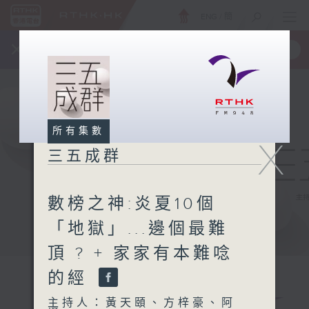
ENG
/
簡
×
全新 RTHK On The Go
取得
一手掌握 RTHK 電台、電視節目
所有集數
X
三五成群
數榜之神:炎夏10個
「地獄」...邊個最難
頂 ? + 家家有本難唸
的經
主持人：黃天頤、方梓豪、阿