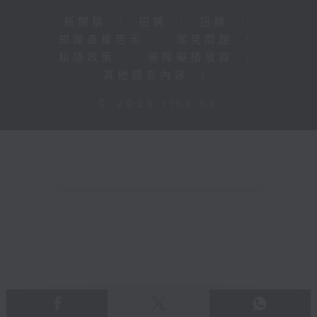
新聞稿
|
招聘
|
招標
|
知識產權告示
|
常見問題
|
私隱政策
|
無障礙播放器
|
其他語言內容
|
© 2026 rthk.hk