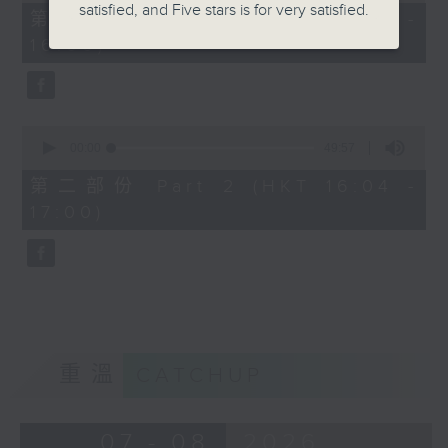
satisfied, and Five stars is for very satisfied.
49
第一部份 Part 1 (HKT 15:04 -
minutes,
16:00)
20
seconds
0
seconds
00:00
49:57
of
49
第二部份 Part 2 (HKT 16:04 -
minutes,
17:00)
57
seconds
重溫
CATCHUP
07 - 08
2026