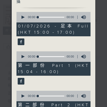
攝
0
seconds
00:00
00:00
三五成群
電台直播
of
0
01/07/2026 - 足本 Full
seconds
所有集數
(HKT 15:00 - 17:00)
您喜歡這個節目嗎?
0
seconds
00:00
00:00
簡介
GIST
of
0
第一部份 Part 1 (HKT
seconds
15:04 - 16:00)
主持人：黃天頤、方梓豪、阿攝
最飯氣攻心的時間，最渴望放工的時間，
有天頤、梓豪、阿攝陪你快樂度過！
0
正所謂 快樂不知時日過。
seconds
00:00
00:00
of
每日兩小時，
0
第二部份 Part 2 (HKT