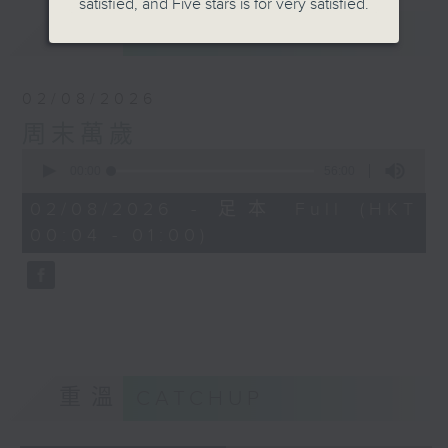
satisfied, and Five stars is for very satisfied.
最新
LATEST
02/08/2026
周末萬歲
0
seconds
00:00
56:00
of
56
02/08/2026 - 足本 Full (HKT
minutes,
00:04 - 01:00)
0
seconds
重溫
CATCHUP