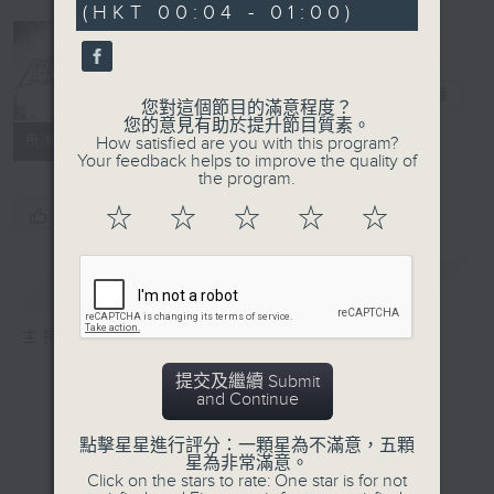
(HKT 00:04 - 01:00)
59
seconds
周末萬歲
電台直播
您對這個節目的滿意程度？
您的意見有助於提升節目質素。
所有集數
How satisfied are you with this program?
Your feedback helps to improve the quality of
the program.
☆
☆
☆
☆
☆
您喜歡這個節目嗎?
簡介
GIST
主持人：周國豐、車婉婉
提交及繼續 Submit
and Continue
點擊星星進行評分：一顆星為不滿意，五顆
星為非常滿意。
Click on the stars to rate: One star is for not