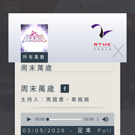
ENG
/
簡
×
全新 RTHK On The Go
取得
一手掌握 RTHK 電台、電視節目
X
所有集數
周末萬歲
周末萬歲
主持人：周國豐、車婉婉
0
seconds
00:00
55:59
of
55
03/05/2026 - 足本 Full
minutes,