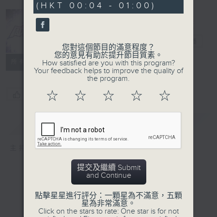
(HKT 00:04 - 01:00)
0
seconds
周末萬歲
電台直播
您對這個節目的滿意程度？
您的意見有助於提升節目質素。
所有集數
How satisfied are you with this program?
Your feedback helps to improve the quality of
the program.
☆
☆
☆
☆
☆
您喜歡這個節目嗎?
簡介
GIST
主持人：周國豐、車婉婉
提交及繼續 Submit
and Continue
點擊星星進行評分：一顆星為不滿意，五顆
星為非常滿意。
Click on the stars to rate: One star is for not