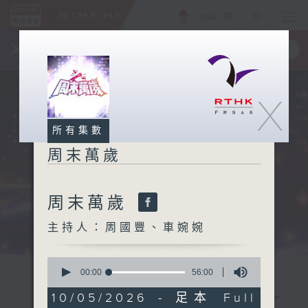
ENG
/
簡
×
全新 RTHK On The Go
取得
一手掌握 RTHK 電台、電視節目
X
所有集數
周末萬歲
周末萬歲
主持人：周國豐、車婉婉
0
seconds
00:00
56:00
of
56
10/05/2026 - 足本 Full
minutes,