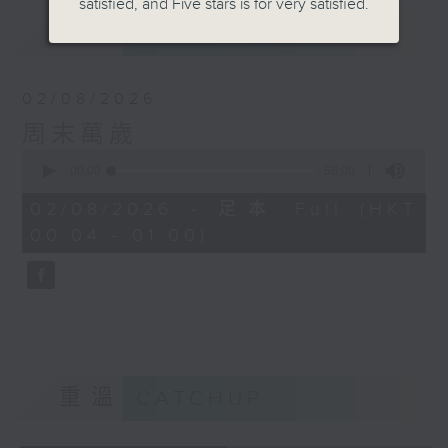
satisfied, and Five stars is for very satisfied.
最新
LATEST
02/08/2026
周末萬歲
0
seconds
00:00
56:00
of
56
02/08/2026 - 足本 Full (HKT
minutes,
00:04 - 01:00)
0
seconds
重溫
CATCHUP