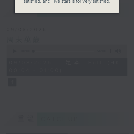
satisfied, and Five stars is for very satisfied.
最新
LATEST
09/08/2026
周末萬歲
0
seconds
00:00
56:00
of
56
09/08/2026 - 足本 Full (HKT
minutes,
00:04 - 01:00)
0
seconds
重溫
CATCHUP