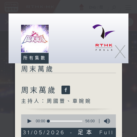
ENG
/
簡
×
全新 RTHK On The Go
取得
一手掌握 RTHK 電台、電視節目
X
所有集數
周末萬歲
周末萬歲
主持人：周國豐、車婉婉
0
seconds
00:00
56:00
of
56
31/05/2026 - 足本 Full
minutes,