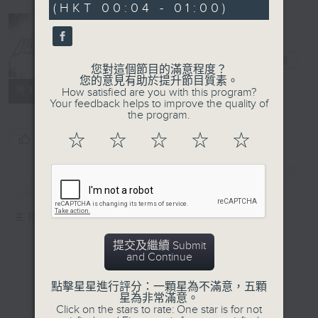
(HKT 00:04 - 01:00)
0
seconds
周末萬歲
電台直播
您對這個節目的滿意程度？
您的意見有助於提升節目質素。
所有集數
How satisfied are you with this program?
Your feedback helps to improve the quality of
the program.
☆
☆
☆
☆
☆
您喜歡這個節目嗎?
簡介
GIST
主持人：周國豐、車婉婉
提交及繼續 Submit
and Continue
點擊星星進行評分：一顆星為不滿意，五顆
星為非常滿意。
Click on the stars to rate: One star is for not