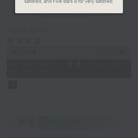
satisfied, and Five stars is for very satisfied.
最新
LATEST
09/08/2026
周末萬歲
0
seconds
00:00
56:00
of
56
09/08/2026 - 足本 Full (HKT
minutes,
00:04 - 01:00)
0
seconds
重溫
CATCHUP