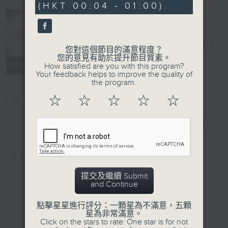
(HKT 00:04 - 01:00)
周末萬歲
電台直播
您對這個節目的滿意程度？
您的意見有助於提升節目質素。
所有集數
How satisfied are you with this program?
Your feedback helps to improve the quality of
the program.
☆
☆
☆
☆
☆
您喜歡這個節目嗎?
簡介
GIST
主持人：周國豐、車婉婉
提交及繼續 Submit
and Continue
點擊星星進行評分：一顆星為不滿意，五顆
星為非常滿意。
Click on the stars to rate: One star is for not