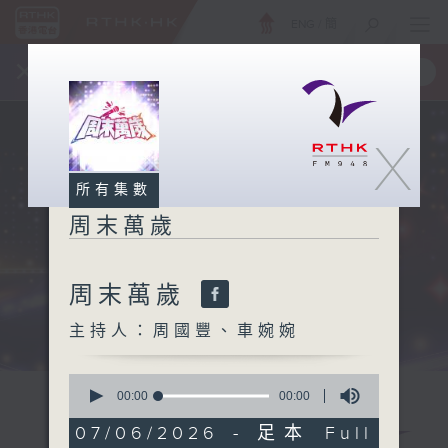
ENG
/
簡
×
全新 RTHK On The Go
取得
一手掌握 RTHK 電台、電視節目
X
所有集數
周末萬歲
周末萬歲
主持人：周國豐、車婉婉
0
seconds
00:00
00:00
of
0
07/06/2026 - 足本 Full
seconds